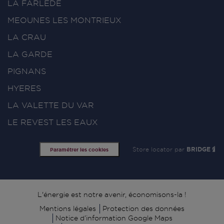
LA FARLEDE
MEOUNES LES MONTRIEUX
LA CRAU
LA GARDE
PIGNANS
HYERES
LA VALETTE DU VAR
LE REVEST LES EAUX
Store locator par
BRIDGE
Paramétrer les cookies
Signature
L'énergie est notre avenir, économisons-la !
Mentions légales
Protection des données
Notice d’information Google Maps