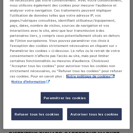
ne nécessitent pas votre consentement. Avec votre consentement,
nous utilisons également des cookies pour mesurer l’audience et
Villes
analyser votre navigation. Ces traitements peuvent impliquer
l’utilisation de données telles que votre adresse IP, vos
pages/rubriques consultées, identifiant utilisateur/équipement,
pays, dates, nombre de visites, sources de navigation et vos
DISTRIBUTEUR AUTOMATIQUE 24/24
interactions avec le site, ainsi que leur transmission à des
INTERMARCHE CUERS
partenaires tiers, y compris ceux potentiellement situés en dehors
QUARTIER DU DEFENS
de l’Union européenne. Vous pouvez paramétrer vos choix à
83390
CUERS
l’exception des cookies strictement nécessaires en cliquant sur «
Paramétrer les cookies » ci-dessous. Le refus ou le retrait de votre
consentement n’affecte pas l’accès au site, mais peut limiter
S'Y RENDRE
certaines fonctionnalités ou mesures d’audience. Choisissez
“Accepter tous les cookies” pour autoriser tous les cookies non
strictement nécessaires, ou “Refuser tous les cookies” pour refuser
Notre politique de cookies
ces cookies. Pour en savoir plus :
INTERMARCHE SUPER LES PALMIERS CUERS
Notice d'information
ZAZ DU DEFENS
91 RUE DE LA MERLETTE
Paramétrer les cookies
83390
CUERS
S'Y RENDRE
Refuser tous les cookies
Autoriser tous les cookies