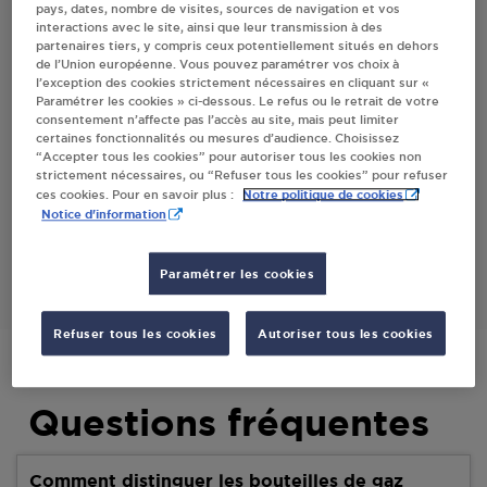
pays, dates, nombre de visites, sources de navigation et vos
interactions avec le site, ainsi que leur transmission à des
partenaires tiers, y compris ceux potentiellement situés en dehors
Villes
de l’Union européenne. Vous pouvez paramétrer vos choix à
l’exception des cookies strictement nécessaires en cliquant sur «
Paramétrer les cookies » ci-dessous. Le refus ou le retrait de votre
AVIA HENRIET Y. MR MONTFERRAT
consentement n’affecte pas l’accès au site, mais peut limiter
certaines fonctionnalités ou mesures d’audience. Choisissez
ROUTE COMPS
“Accepter tous les cookies” pour autoriser tous les cookies non
D955
strictement nécessaires, ou “Refuser tous les cookies” pour refuser
83131
MONTFERRAT
Notre politique de cookies
ces cookies. Pour en savoir plus :
Notice d'information
S'Y RENDRE
Paramétrer les cookies
Refuser tous les cookies
Autoriser tous les cookies
Questions fréquentes
Comment distinguer les bouteilles de gaz