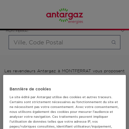
Affinez votre recherche en sélectionnant le modèle de
France
bouteille souhaité et le type de point de vente (revendeur /
Provence-Alpes-Côte d'Azur
distributeur automatique de bouteilles de gaz ou station GPL
Var
carburant)
MONTFERRAT
Requête
Les revendeurs Antargaz à MONTFERRAT vous proposent
plus de 700 stations-services ainsi que des distributeurs
24/24h de bouteilles de gaz. Découvrez la liste des
revendeurs Antargaz à MONTFERRAT, l'adresse, le numéro
Bannière de cookies
de téléphone de votre stations GPL ou distributeurs de
Le site édité par Antargaz utilise des cookies et autres traceurs.
bouteilles de gaz.
Certains sont strictement nécessaires au fonctionnement du site et
ne nécessitent pas votre consentement. Avec votre consentement,
1 revendeur(s) Antargaz
nous utilisons également des cookies pour mesurer l’audience et
analyser votre navigation. Ces traitements peuvent impliquer
l’utilisation de données telles que votre adresse IP, vos
à MONTFERRAT
pages/rubriques consultées, identifiant utilisateur/équipement,