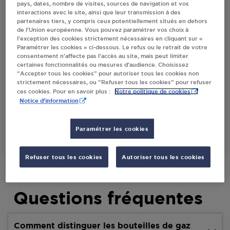
pays, dates, nombre de visites, sources de navigation et vos
interactions avec le site, ainsi que leur transmission à des
partenaires tiers, y compris ceux potentiellement situés en dehors
Villes
de l’Union européenne. Vous pouvez paramétrer vos choix à
l’exception des cookies strictement nécessaires en cliquant sur «
Paramétrer les cookies » ci-dessous. Le refus ou le retrait de votre
INTERMARCHE SUPER - GOYAVE
consentement n’affecte pas l’accès au site, mais peut limiter
TOURRETTES
certaines fonctionnalités ou mesures d’audience. Choisissez
“Accepter tous les cookies” pour autoriser tous les cookies non
LES GRANDES TERRASSES
strictement nécessaires, ou “Refuser tous les cookies” pour refuser
83440
TOURRETTES
Notre politique de cookies
ces cookies. Pour en savoir plus :
Notice d'information
S'Y RENDRE
Paramétrer les cookies
Refuser tous les cookies
Autoriser tous les cookies
Questions fréquentes
Comment distinguer les bouteilles de gaz