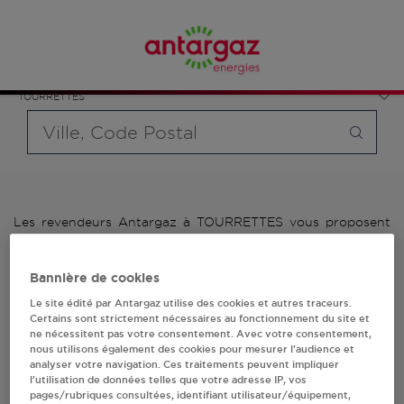
Affinez votre recherche en sélectionnant le modèle de
France
bouteille souhaité et le type de point de vente (revendeur /
Provence-Alpes-Côte d'Azur
distributeur automatique de bouteilles de gaz ou station GPL
Var
carburant)
TOURRETTES
Requête
Les revendeurs Antargaz à TOURRETTES vous proposent
plus de 700 stations-services ainsi que des distributeurs
24/24h de bouteilles de gaz. Découvrez la liste des
revendeurs Antargaz à TOURRETTES, l'adresse, le numéro
Bannière de cookies
de téléphone de votre stations GPL ou distributeurs de
Le site édité par Antargaz utilise des cookies et autres traceurs.
bouteilles de gaz.
Certains sont strictement nécessaires au fonctionnement du site et
ne nécessitent pas votre consentement. Avec votre consentement,
1 revendeur(s) Antargaz
nous utilisons également des cookies pour mesurer l’audience et
analyser votre navigation. Ces traitements peuvent impliquer
l’utilisation de données telles que votre adresse IP, vos
à TOURRETTES
pages/rubriques consultées, identifiant utilisateur/équipement,