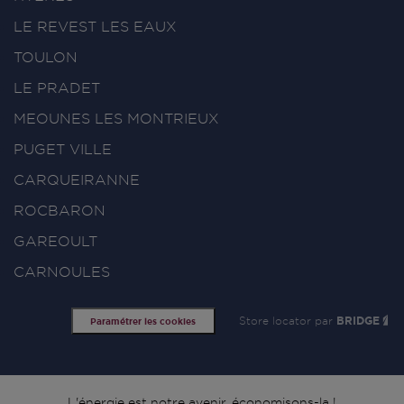
LE REVEST LES EAUX
TOULON
LE PRADET
MEOUNES LES MONTRIEUX
PUGET VILLE
CARQUEIRANNE
ROCBARON
GAREOULT
CARNOULES
Store locator par
BRIDGE
Paramétrer les cookies
L'énergie est notre avenir, économisons-la !