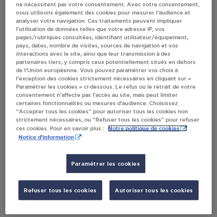
ne nécessitent pas votre consentement. Avec votre consentement,
nous utilisons également des cookies pour mesurer l’audience et
analyser votre navigation. Ces traitements peuvent impliquer
Villes
l’utilisation de données telles que votre adresse IP, vos
pages/rubriques consultées, identifiant utilisateur/équipement,
pays, dates, nombre de visites, sources de navigation et vos
STATION CONTACT CARBURANT SOLLIES
interactions avec le site, ainsi que leur transmission à des
PONT
partenaires tiers, y compris ceux potentiellement situés en dehors
de l’Union européenne. Vous pouvez paramétrer vos choix à
ZAC LA POULASSE
l’exception des cookies strictement nécessaires en cliquant sur «
AVENUE DE LION
Paramétrer les cookies » ci-dessous. Le refus ou le retrait de votre
83210
SOLLIES PONT
consentement n’affecte pas l’accès au site, mais peut limiter
certaines fonctionnalités ou mesures d’audience. Choisissez
“Accepter tous les cookies” pour autoriser tous les cookies non
S'Y RENDRE
strictement nécessaires, ou “Refuser tous les cookies” pour refuser
Notre politique de cookies
ces cookies. Pour en savoir plus :
Notice d'information
STATION K9 MCC SOLLIES PONT
345 ROUTE NATIONALE 97
Paramétrer les cookies
83210
SOLLIES PONT
Refuser tous les cookies
Autoriser tous les cookies
S'Y RENDRE