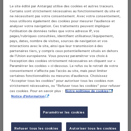
Le site édité par Antargaz utilise des cookies et autres traceurs.
Certains sont strictement nécessaires au fonctionnement du site et
Villes
ne nécessitent pas votre consentement. Avec votre consentement,
nous utilisons également des cookies pour mesurer l’audience et
analyser votre navigation. Ces traitements peuvent impliquer
DISTRIBUTEUR AUTOMATIQUE 24/24
l’utilisation de données telles que votre adresse IP, vos
CARREFOUR PUGET SUR ARGENS
pages/rubriques consultées, identifiant utilisateur/équipement,
pays, dates, nombre de visites, sources de navigation et vos
148 AVENUE SAINT ALBERT
interactions avec le site, ainsi que leur transmission à des
CENTRE COMMERCIAL GRAND ESTEREL
partenaires tiers, y compris ceux potentiellement situés en dehors
de l’Union européenne. Vous pouvez paramétrer vos choix à
83480
PUGET SUR ARGENS
l’exception des cookies strictement nécessaires en cliquant sur «
Paramétrer les cookies » ci-dessous. Le refus ou le retrait de votre
S'Y RENDRE
consentement n’affecte pas l’accès au site, mais peut limiter
certaines fonctionnalités ou mesures d’audience. Choisissez
“Accepter tous les cookies” pour autoriser tous les cookies non
strictement nécessaires, ou “Refuser tous les cookies” pour refuser
PROMOCASH SORODIAL PUGET SUR ARGENS
Notre politique de cookies
ces cookies. Pour en savoir plus :
Notice d'information
4 ROUTE DES VERNEDES
ESPACE VERNEDE 4
83480
PUGET SUR ARGENS
Paramétrer les cookies
S'Y RENDRE
Refuser tous les cookies
Autoriser tous les cookies