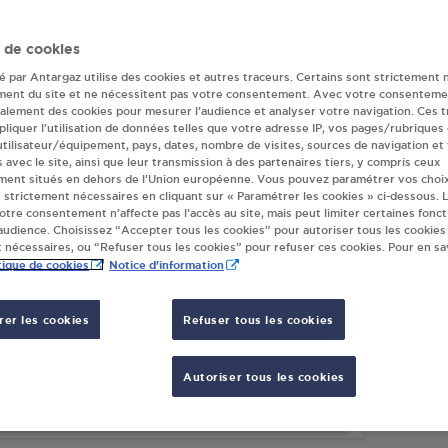
ur(s) Antargaz à 
 de cookies
té par Antargaz utilise des cookies et autres traceurs. Certains sont strictement 
ment du site et ne nécessitent pas votre consentement. Avec votre consenteme
galement des cookies pour mesurer l’audience et analyser votre navigation. Ces 
MOCASH SARL LUTINISE LA FARLEDE
INTER
liquer l’utilisation de données telles que votre adresse IP, vos pages/rubriques
TOULON EST BP 278
STE.F
 utilisateur/équipement, pays, dates, nombre de visites, sources de navigation et
s avec le site, ainsi que leur transmission à des partenaires tiers, y compris ceux
 RUE LAVOISIER
QUART
ment situés en dehors de l’Union européenne. Vous pouvez paramétrer vos choix
10
LA FARLEDE
83210
 strictement nécessaires en cliquant sur « Paramétrer les cookies » ci-dessous. L
votre consentement n’affecte pas l’accès au site, mais peut limiter certaines fonct
udience. Choisissez “Accepter tous les cookies” pour autoriser tous les cookies
S'Y RENDRE
 nécessaires, ou “Refuser tous les cookies” pour refuser ces cookies. Pour en sav
tique de cookies
Notice d'information
TION K9 MARKET M2C LA FARLEDE
er les cookies
Refuser tous les cookies
 ROUTE DE LA CRAU
10
LA FARLEDE
Autoriser tous les cookies
S'Y RENDRE