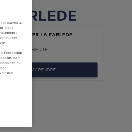
LA FARLEDE
nécessaires au
nt, nous
traitements
MARCHE SUPER LA FARLEDE
 consultées,
ARLEDIS
 vos
IER DE L'AUBERTE
 à l’exception
LA FARLEDE
e refus ou le
ionnalités ou
 non
S'Y RENDRE
oir plus :