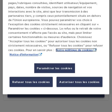
pages/rubriques consultées, identifiant utilisateur/équipement,
pays, dates, nombre de visites, sources de navigation et vos
Villes
interactions avec le site, ainsi que leur transmission à des
partenaires tiers, y compris ceux potentiellement situés en dehors
de l’Union européenne. Vous pouvez paramétrer vos choix à
BERGON GRIMAUD
l’exception des cookies strictement nécessaires en cliquant sur «
Paramétrer les cookies » ci-dessous. Le refus ou le retrait de votre
188 AVENUE DU PEYRAT
consentement n’affecte pas l’accès au site, mais peut limiter
ZA DU GRAND PONT
certaines fonctionnalités ou mesures d’audience. Choisissez
83310
GRIMAUD
“Accepter tous les cookies” pour autoriser tous les cookies non
strictement nécessaires, ou “Refuser tous les cookies” pour refuser
Notre politique de cookies
ces cookies. Pour en savoir plus :
S'Y RENDRE
Notice d'information
INTERMARCHE CONTACT GRIMAUD
Paramétrer les cookies
616 ROUTE DE COGOLIN
83310
GRIMAUD
Refuser tous les cookies
Autoriser tous les cookies
S'Y RENDRE