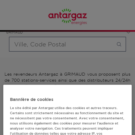
Affinez votre recherche en sélectionnant le modèle de
France
bouteille souhaité et le type de point de vente (revendeur /
Provence-Alpes-Côte d'Azur
distributeur automatique de bouteilles de gaz ou station GPL
Var
carburant)
GRIMAUD
Requête
Les revendeurs Antargaz à GRIMAUD vous proposent plus
de 700 stations-services ainsi que des distributeurs 24/24h
de bouteilles de gaz. Découvrez la liste des revendeurs
Antargaz à GRIMAUD, l'adresse, le numéro de téléphone de
votre stations GPL ou distributeurs de bouteilles de gaz.
Bannière de cookies
Le site édité par Antargaz utilise des cookies et autres traceurs.
2 revendeur(s) Antargaz
Certains sont strictement nécessaires au fonctionnement du site et
ne nécessitent pas votre consentement. Avec votre consentement,
à GRIMAUD
nous utilisons également des cookies pour mesurer l’audience et
analyser votre navigation. Ces traitements peuvent impliquer
l’utilisation de données telles que votre adresse IP, vos