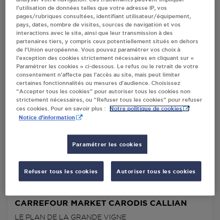
l’utilisation de données telles que votre adresse IP, vos
Villes
pages/rubriques consultées, identifiant utilisateur/équipement,
pays, dates, nombre de visites, sources de navigation et vos
interactions avec le site, ainsi que leur transmission à des
partenaires tiers, y compris ceux potentiellement situés en dehors
STATION AGIP CALLIAN
de l’Union européenne. Vous pouvez paramétrer vos choix à
RD 562
l’exception des cookies strictement nécessaires en cliquant sur «
Paramétrer les cookies » ci-dessous. Le refus ou le retrait de votre
83440
CALLIAN
consentement n’affecte pas l’accès au site, mais peut limiter
certaines fonctionnalités ou mesures d’audience. Choisissez
S'Y RENDRE
“Accepter tous les cookies” pour autoriser tous les cookies non
strictement nécessaires, ou “Refuser tous les cookies” pour refuser
Notre politique de cookies
ces cookies. Pour en savoir plus :
Notice d'information
GAMM VERT CALLIAN
ROND POINT D'AGORA
Paramétrer les cookies
83440
CALLIAN
S'Y RENDRE
Refuser tous les cookies
Autoriser tous les cookies
CARREFOUR MARKET CARODIS CALLIAN
LE PLAN DE LA GRANDE VIGNE