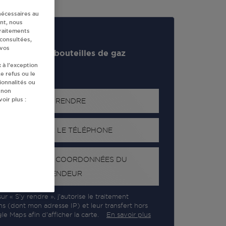
nécessaires au
nt, nous
traitements
 consultées,
 vos
evendeur de bouteilles de gaz
 à l’exception
e refus ou le
ionnalités ou
 non
oir plus :
S'Y RENDRE
AFFICHER LE TÉLÉPHONE
RECEVOIR LES COORDONNÉES DU
REVENDEUR
ur « S’y rendre », j’autorise le traitement
ns (dont mon adresse IP) et leur transfert hors
e Maps afin d’afficher la carte.
En savoir plus