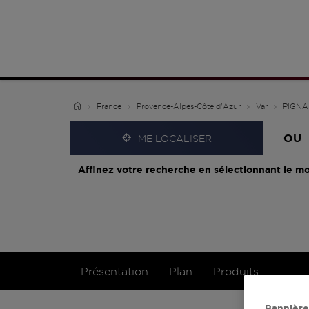
France
Provence-Alpes-Côte d'Azur
Var
PIGNA
OU
ME LOCALISER
Affinez votre recherche en sélectionnant le mo
Présentation
Plan
Produits
Bannière