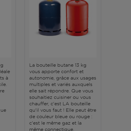
kg
La bouteille butane 13 kg
La bout
déale
vous apporte confort et
répond 
ts à
autonomie, grâce aux usages
Elle do
ile.
multiples et variés auxquels
stockée
ère
elle sait répondre. Que vous
conten
souhaitiez cuisiner ou vous
grande
chauffer, c'est LA bouteille
que
qu'il vous faut ! Elle peut être
de couleur bleue ou rouge :
c'est le même gaz et la
même connectique.