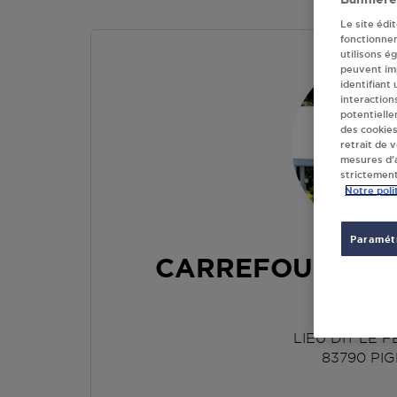
Le site édi
fonctionne
utilisons é
peuvent imp
identifiant
interaction
potentielle
des cookies
retrait de 
mesures d’a
strictement
Notre poli
Paramétr
CARREFOUR MAR
PIGN
LIEU DIT LE 
83790
PI