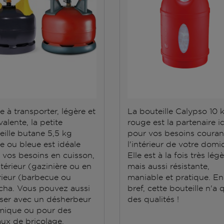
e à transporter, légère et
La bouteille Calypso 10 
alente, la petite
rouge est la partenaire i
eille butane 5,5 kg
pour vos besoins couran
e ou bleue est idéale
l'intérieur de votre domic
 vos besoins en cuisson,
Elle est à la fois très lég
ntérieur (gazinière ou en
mais aussi résistante,
rieur (barbecue ou
maniable et pratique. En
cha. Vous pouvez aussi
bref, cette bouteille n'a 
iliser avec un désherbeur
des qualités !
mique ou pour des
aux de bricolage.