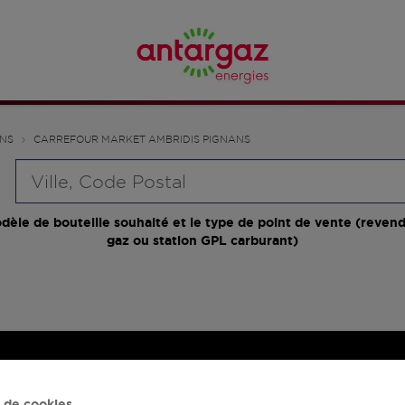
NS
CARREFOUR MARKET AMBRIDIS PIGNANS
Requête
dèle de bouteille souhaité et le type de point de vente (revend
gaz ou station GPL carburant)
 de cookies