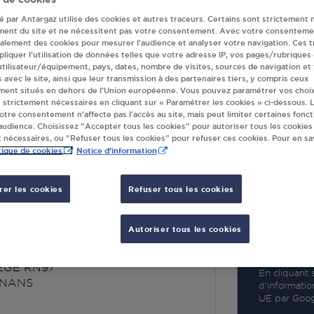
té par Antargaz utilise des cookies et autres traceurs. Certains sont strictement 
ment du site et ne nécessitent pas votre consentement. Avec votre consenteme
galement des cookies pour mesurer l’audience et analyser votre navigation. Ces 
liquer l’utilisation de données telles que votre adresse IP, vos pages/rubriques
 utilisateur/équipement, pays, dates, nombre de visites, sources de navigation et
R
s avec le site, ainsi que leur transmission à des partenaires tiers, y compris ceux
ment situés en dehors de l’Union européenne. Vous pouvez paramétrer vos choix
 strictement nécessaires en cliquant sur « Paramétrer les cookies » ci-dessous. L
votre consentement n’affecte pas l’accès au site, mais peut limiter certaines fonct
udience. Choisissez “Accepter tous les cookies” pour autoriser tous les cookies
 nécessaires, ou “Refuser tous les cookies” pour refuser ces cookies. Pour en sav
tique de cookies
Notice d'information
er les cookies
Refuser tous les cookies
KET AMBRIDIS
ANS
Autoriser tous les cookies
FEGE RN97
En cliquant s
GNANS
d’informatio
UE par Googl