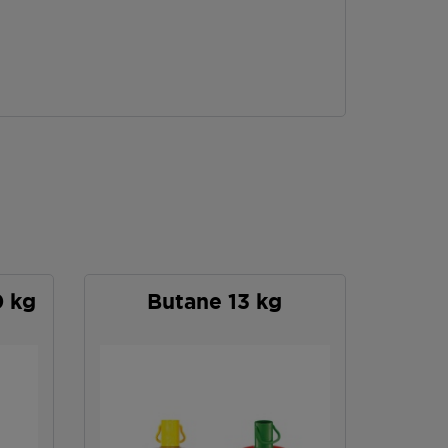
0 kg
Butane 13 kg
P