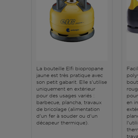
La bouteille Elfi biopropane
Facil
jaune est très pratique avec
polyv
son petit gabarit. Elle s'utilise
bout
uniquement en extérieur
roug
pour des usages variés :
pour
barbecue, plancha, travaux
en i
de bricolage (alimentation
exté
d'un fer à souder ou d'un
plan
décapeur thermique).
l'ut
ther
trav