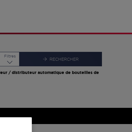
Latitude
Longitude
Filtres
RECHERCHER
eur / distributeur automatique de bouteilles de