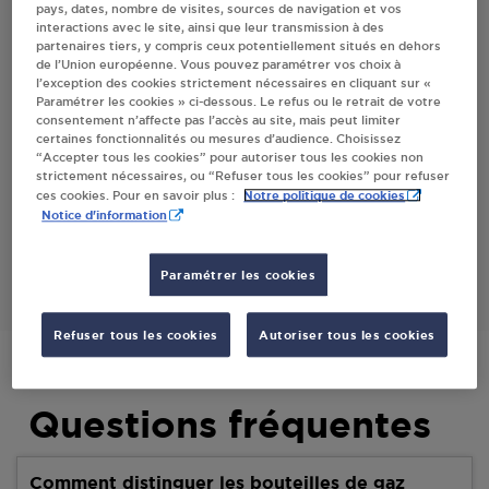
pays, dates, nombre de visites, sources de navigation et vos
interactions avec le site, ainsi que leur transmission à des
partenaires tiers, y compris ceux potentiellement situés en dehors
Villes
de l’Union européenne. Vous pouvez paramétrer vos choix à
l’exception des cookies strictement nécessaires en cliquant sur «
Paramétrer les cookies » ci-dessous. Le refus ou le retrait de votre
BRONDEX DENIS MR COMBLOUX
consentement n’affecte pas l’accès au site, mais peut limiter
certaines fonctionnalités ou mesures d’audience. Choisissez
1541 RTE INTAGES
“Accepter tous les cookies” pour autoriser tous les cookies non
GITE RURAL
strictement nécessaires, ou “Refuser tous les cookies” pour refuser
74920
COMBLOUX
Notre politique de cookies
ces cookies. Pour en savoir plus :
Notice d'information
S'Y RENDRE
Paramétrer les cookies
Refuser tous les cookies
Autoriser tous les cookies
Questions fréquentes
Comment distinguer les bouteilles de gaz