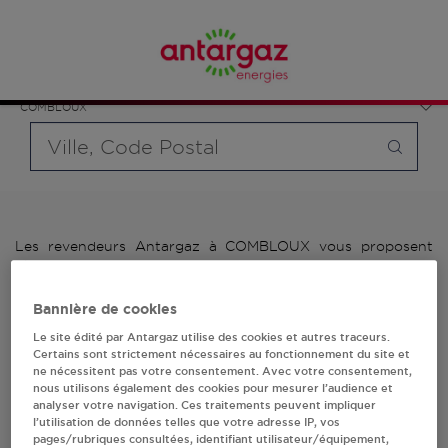
Affinez votre recherche en sélectionnant le modèle de
France
bouteille souhaité et le type de point de vente (revendeur /
Auvergne-Rhône-Alpes
distributeur automatique de bouteilles de gaz ou station GPL
Haute-Savoie
carburant)
COMBLOUX
Requête
Les revendeurs Antargaz à COMBLOUX vous proposent
plus de 700 stations-services ainsi que des distributeurs
24/24h de bouteilles de gaz. Découvrez la liste des
revendeurs Antargaz à COMBLOUX, l'adresse, le numéro de
Bannière de cookies
téléphone de votre stations GPL ou distributeurs de
Le site édité par Antargaz utilise des cookies et autres traceurs.
bouteilles de gaz.
Certains sont strictement nécessaires au fonctionnement du site et
ne nécessitent pas votre consentement. Avec votre consentement,
1 revendeur(s) Antargaz
nous utilisons également des cookies pour mesurer l’audience et
analyser votre navigation. Ces traitements peuvent impliquer
l’utilisation de données telles que votre adresse IP, vos
à COMBLOUX
pages/rubriques consultées, identifiant utilisateur/équipement,