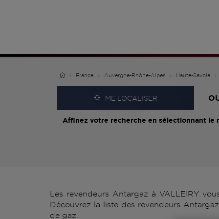
France
Auvergne-Rhône-Alpes
Haute-Savoie
O
ME LOCALISER
Affinez votre recherche en sélectionnant le 
Les revendeurs Antargaz à VALLEIRY vous p
Découvrez la liste des revendeurs Antargaz
de gaz.