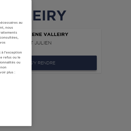
 VALLEIRY
nécessaires au
nt, nous
traitements
 TELES MARLENE VALLEIRY
 consultées,
UTE DE SAINT JULIEN
 vos
0
VALLEIRY
 à l’exception
e refus ou le
ionnalités ou
S'Y RENDRE
 non
oir plus :