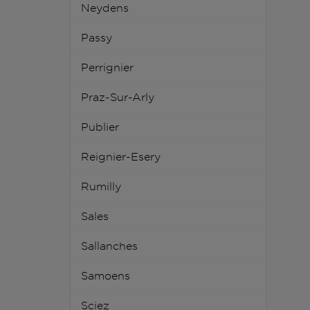
Neydens
Passy
Perrignier
Praz-Sur-Arly
Publier
Reignier-Esery
Rumilly
Sales
Sallanches
Samoens
Sciez