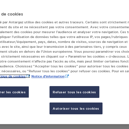
eur(s) Antargaz à
 de cookies
té par Antargaz utilise des cookies et autres traceurs. Certains sont strictement 
ment du site et ne nécessitent pas votre consentement. Avec votre consenteme
galement des cookies pour mesurer l’audience et analyser votre navigation. Ces 
TION GPL CARBURANT TOTAL VALLEIRY
VIVAL
liquer l’utilisation de données telles que votre adresse IP, vos pages/rubriques
E DE NORD A40
23 RO
 utilisateur/équipement, pays, dates, nombre de visites, sources de navigation et
s avec le site, ainsi que leur transmission à des partenaires tiers, y compris ceux
20
VALLEIRY
7452
ment situés en dehors de l’Union européenne. Vous pouvez paramétrer vos choix
 strictement nécessaires en cliquant sur « Paramétrer les cookies » ci-dessous. L
votre consentement n’affecte pas l’accès au site, mais peut limiter certaines fonct
S'Y RENDRE
udience. Choisissez “Accepter tous les cookies” pour autoriser tous les cookies
 nécessaires, ou “Refuser tous les cookies” pour refuser ces cookies. Pour en sav
tique de cookies
Notice d'information
REFOUR MARKET - PBMAG VALLEIRY
CHEMIN ARTISANS
er les cookies
Refuser tous les cookies
20
VALLEIRY
Autoriser tous les cookies
S'Y RENDRE