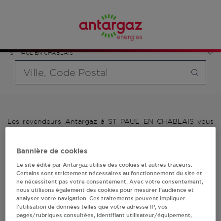
Affinez votre recherche en sélectionnant le modèle de
France
bouteille souhaité et le type de point de vente (revendeur /
Auvergne-Rhône-Alpes
distributeur automatique de bouteilles de gaz ou station GPL
Haute-Savoie
carburant)
ST PAUL EN CHABLAIS
Requête
Les revendeurs Antargaz à ST PAUL EN CHABLAIS vous
proposent plus de 700 stations-services ainsi que des
distributeurs 24/24h de bouteilles de gaz. Découvrez la liste
Bannière de cookies
des revendeurs Antargaz à ST PAUL EN CHABLAIS,
l'adresse, le numéro de téléphone de votre stations GPL ou
Le site édité par Antargaz utilise des cookies et autres traceurs.
distributeurs de bouteilles de gaz.
Certains sont strictement nécessaires au fonctionnement du site et
ne nécessitent pas votre consentement. Avec votre consentement,
nous utilisons également des cookies pour mesurer l’audience et
1 revendeur(s) Antargaz
analyser votre navigation. Ces traitements peuvent impliquer
l’utilisation de données telles que votre adresse IP, vos
à ST PAUL EN CHABLAIS
pages/rubriques consultées, identifiant utilisateur/équipement,