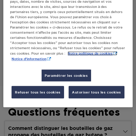
pays, dates, nombre de visites, sources de navigation et vos
interactions avec le site, ainsi que leur transmission à des
partenaires tiers, y compris ceux potentiellement situés en dehors
Villes
de l’Union européenne. Vous pouvez paramétrer vos choix à
l’exception des cookies strictement nécessaires en cliquant sur «
Paramétrer les cookies » ci-dessous. Le refus ou le retrait de votre
PETIT CASINO ST PAUL EN CHABLAIS
consentement n’affecte pas l’accès au site, mais peut limiter
certaines fonctionnalités ou mesures d’audience. Choisissez
131 ROUTE DE CHABLAIS
“Accepter tous les cookies” pour autoriser tous les cookies non
74500
ST PAUL EN CHABLAIS
strictement nécessaires, ou “Refuser tous les cookies” pour refuser
Notre politique de cookies
ces cookies. Pour en savoir plus :
Notice d'information
S'Y RENDRE
Paramétrer les cookies
Refuser tous les cookies
Autoriser tous les cookies
Questions fréquentes
Comment distinguer les bouteilles de gaz
propane des bouteilles de gaz butane ?