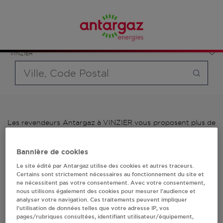
Affinez votre recherche en sélectionnant le modèle de
France
bouteille souhaité et le type de point de vente (revendeur /
Auvergne-Rhône-Alpes
distributeur automatique de bouteilles de gaz ou station GPL
Haute-Savoie
carburant)
VINZIER
Requête
Les revendeurs Antargaz à VINZIER vous proposent plus de
700 stations-services ainsi que des distributeurs 24/24h de
bouteilles de gaz. Découvrez la liste des revendeurs
Bannière de cookies
Antargaz à VINZIER, l'adresse, le numéro de téléphone de
votre stations GPL ou distributeurs de bouteilles de gaz.
Le site édité par Antargaz utilise des cookies et autres traceurs.
Certains sont strictement nécessaires au fonctionnement du site et
1 revendeur(s) Antargaz
ne nécessitent pas votre consentement. Avec votre consentement,
nous utilisons également des cookies pour mesurer l’audience et
analyser votre navigation. Ces traitements peuvent impliquer
à VINZIER
l’utilisation de données telles que votre adresse IP, vos
pages/rubriques consultées, identifiant utilisateur/équipement,