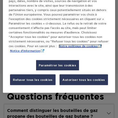
pays, dates, nombre de visites, sources de navigation et vos
interactions avec le site, ainsi que leur transmission à des
Villes
partenaires tiers, y compris ceux potentiellement situés en dehors
de l’Union européenne. Vous pouvez paramétrer vos choix à
l’exception des cookies strictement nécessaires en cliquant sur «
DISTRIBUTEUR AUTOMATIQUE 24/24
Paramétrer les cookies » ci-dessous. Le refus ou le retrait de votre
SYSTÈME U VINZIER
consentement n’affecte pas l’accès au site, mais peut limiter
certaines fonctionnalités ou mesures d’audience. Choisissez
267 ROUTE DE VERS LES GRANGES
“Accepter tous les cookies” pour autoriser tous les cookies non
74500
VINZIER
strictement nécessaires, ou “Refuser tous les cookies” pour refuser
Notre politique de cookies
ces cookies. Pour en savoir plus :
Notice d'information
S'Y RENDRE
Paramétrer les cookies
Refuser tous les cookies
Autoriser tous les cookies
Questions fréquentes
Comment distinguer les bouteilles de gaz
propane des bouteilles de gaz butane ?