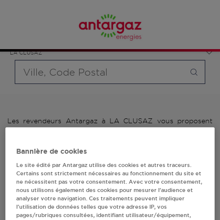
Affinez votre recherche en sélectionnant le modèle de
France
bouteille souhaité et le type de point de vente (revendeur /
Auvergne-Rhône-Alpes
distributeur automatique de bouteilles de gaz ou station GPL
Haute-Savoie
carburant)
LA CLUSAZ
Requête
Les revendeurs Antargaz à LA CLUSAZ vous proposent
plus de 700 stations-services ainsi que des distributeurs
24/24h de bouteilles de gaz. Découvrez la liste des
revendeurs Antargaz à LA CLUSAZ, l'adresse, le numéro de
Bannière de cookies
téléphone de votre stations GPL ou distributeurs de
Le site édité par Antargaz utilise des cookies et autres traceurs.
bouteilles de gaz.
Certains sont strictement nécessaires au fonctionnement du site et
ne nécessitent pas votre consentement. Avec votre consentement,
1 revendeur(s) Antargaz
nous utilisons également des cookies pour mesurer l’audience et
analyser votre navigation. Ces traitements peuvent impliquer
l’utilisation de données telles que votre adresse IP, vos
à LA CLUSAZ
pages/rubriques consultées, identifiant utilisateur/équipement,