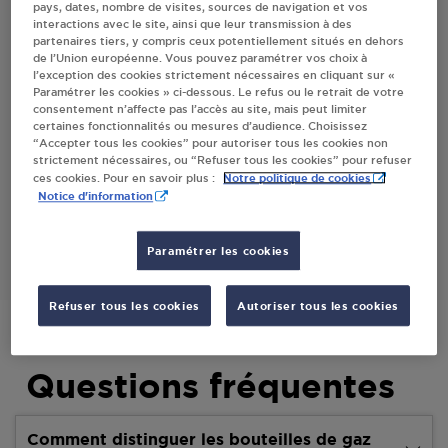
pays, dates, nombre de visites, sources de navigation et vos
interactions avec le site, ainsi que leur transmission à des
partenaires tiers, y compris ceux potentiellement situés en dehors
Villes
de l’Union européenne. Vous pouvez paramétrer vos choix à
l’exception des cookies strictement nécessaires en cliquant sur «
Paramétrer les cookies » ci-dessous. Le refus ou le retrait de votre
SARL POLLET VILLARD J-C ET FILS LA
consentement n’affecte pas l’accès au site, mais peut limiter
CLUSAZ
certaines fonctionnalités ou mesures d’audience. Choisissez
“Accepter tous les cookies” pour autoriser tous les cookies non
110 ROUTE DE ZA DE GOTTY
strictement nécessaires, ou “Refuser tous les cookies” pour refuser
74220
LA CLUSAZ
Notre politique de cookies
ces cookies. Pour en savoir plus :
Notice d'information
S'Y RENDRE
Paramétrer les cookies
Refuser tous les cookies
Autoriser tous les cookies
Questions fréquentes
Comment distinguer les bouteilles de gaz