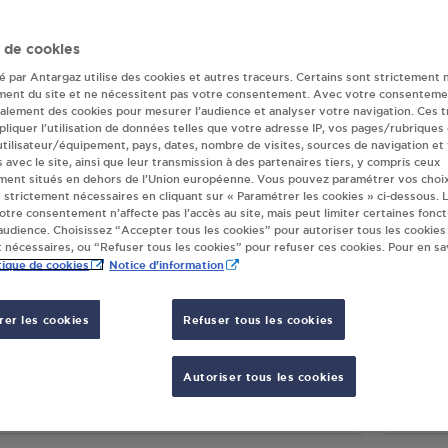
ur(s) Antargaz à
 de cookies
té par Antargaz utilise des cookies et autres traceurs. Certains sont strictement 
ment du site et ne nécessitent pas votre consentement. Avec votre consenteme
galement des cookies pour mesurer l’audience et analyser votre navigation. Ces 
REFOUR MARKET SCX DISTRIBUTION
SARL 
liquer l’utilisation de données telles que votre adresse IP, vos pages/rubriques
NEMASSE
ANNE
 utilisateur/équipement, pays, dates, nombre de visites, sources de navigation et
AVENUE FLORISSANT
66 RO
s avec le site, ainsi que leur transmission à des partenaires tiers, y compris ceux
ment situés en dehors de l’Union européenne. Vous pouvez paramétrer vos choix
00
ANNEMASSE
74100
 strictement nécessaires en cliquant sur « Paramétrer les cookies » ci-dessous. L
votre consentement n’affecte pas l’accès au site, mais peut limiter certaines fonct
udience. Choisissez “Accepter tous les cookies” pour autoriser tous les cookies
S'Y RENDRE
 nécessaires, ou “Refuser tous les cookies” pour refuser ces cookies. Pour en sav
tique de cookies
Notice d'information
AL - RELAIS LES VOIRONS ANNEMASSE
NOVA
er les cookies
Refuser tous les cookies
ROUTE DE THONON
7 RUE
00
ANNEMASSE
74100
Autoriser tous les cookies
S'Y RENDRE