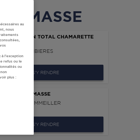
 ANNEMASSE
nécessaires au
nt, nous
traitements
PERI STATION TOTAL CHAMARETTE
 consultées,
MASSE
 vos
UTE D'ETREMBIERES
 à l’exception
ANNEMASSE
e refus ou le
ionnalités ou
 non
S'Y RENDRE
oir plus :
SANIT ANNEMASSE
 GERMAIN SOMMEILLER
ANNEMASSE
S'Y RENDRE