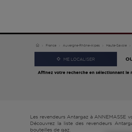
France
Auvergne-Rhône-Alpes
Haute-Savoie
O
ME LOCALISER
Affinez votre recherche en sélectionnant le 
Les revendeurs Antargaz à ANNEMASSE vous 
Découvrez la liste des revendeurs Antar
bouteilles de gaz.