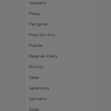
Neydens
Passy
Perrignier
Praz-Sur-Arly
Publier
Reignier-Esery
Rumilly
Sales
Sallanches
Samoens
Sciez