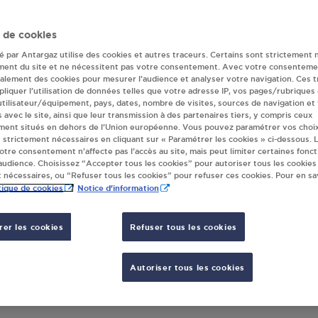
r(s) Antargaz à A
 de cookies
té par Antargaz utilise des cookies et autres traceurs. Certains sont strictement 
CAILLE
ment du site et ne nécessitent pas votre consentement. Avec votre consenteme
galement des cookies pour mesurer l’audience et analyser votre navigation. Ces 
liquer l’utilisation de données telles que votre adresse IP, vos pages/rubriques
 utilisateur/équipement, pays, dates, nombre de visites, sources de navigation et
s avec le site, ainsi que leur transmission à des partenaires tiers, y compris ceux
TION ESSO ALLONZIER LA CAILLE
ment situés en dehors de l’Union européenne. Vous pouvez paramétrer vos choix
 LATARD
 strictement nécessaires en cliquant sur « Paramétrer les cookies » ci-dessous. L
votre consentement n’affecte pas l’accès au site, mais peut limiter certaines fonct
 ROUTE DE GENEVE
udience. Choisissez “Accepter tous les cookies” pour autoriser tous les cookies
50
ALLONZIER LA CAILLE
 nécessaires, ou “Refuser tous les cookies” pour refuser ces cookies. Pour en sav
tique de cookies
Notice d'information
S'Y RENDRE
er les cookies
Refuser tous les cookies
Autoriser tous les cookies