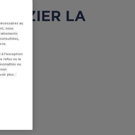
LLONZIER LA
nécessaires au
nt, nous
traitements
 consultées,
 vos
 à l’exception
e refus ou le
ionnalités ou
 non
oir plus :