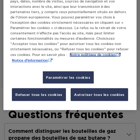
pays, dates, nombre de visites, sources de navigation et vos
interactions avec le site, ainsi que leur transmission à des
Villes
partenaires tiers, y compris ceux potentiellement situés en dehors
de l’Union européenne. Vous pouvez paramétrer vos choix à
l’exception des cookies strictement nécessaires en cliquant sur «
STATION ELAN GARAGE DENAMBRIDE
Paramétrer les cookies » ci-dessous. Le refus ou le retrait de votre
VERCHAIX
consentement n’affecte pas l’accès au site, mais peut limiter
certaines fonctionnalités ou mesures d’audience. Choisissez
520 ROUTE DES HOTTES
“Accepter tous les cookies” pour autoriser tous les cookies non
74440
VERCHAIX
strictement nécessaires, ou “Refuser tous les cookies” pour refuser
Notre politique de cookies
ces cookies. Pour en savoir plus :
Notice d'information
S'Y RENDRE
Paramétrer les cookies
Refuser tous les cookies
Autoriser tous les cookies
Questions fréquentes
Comment distinguer les bouteilles de gaz
propane des bouteilles de gaz butane ?