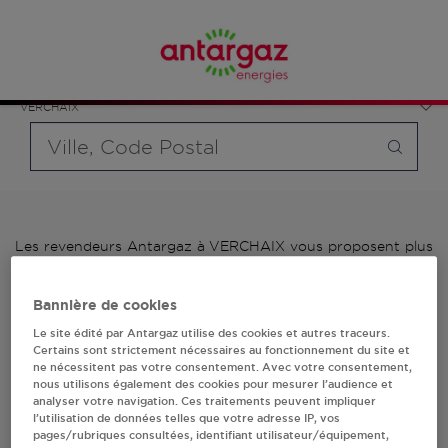
Affinez votre recherche en sélectionnant le modèle de
France
bouteille souhaité et le type de point de vente (revendeur /
Auvergne-Rhône-Alpes
distributeur automatique de bouteilles de gaz ou station GPL
Haute-Savoie
carburant)
VERCHAIX
Requête
Les revendeurs Antargaz à VERCHAIX vous proposent plus
de 700 stations-services ainsi que des distributeurs 24/24h
de bouteilles de gaz. Découvrez la liste des revendeurs
Bannière de cookies
Antargaz à VERCHAIX, l'adresse, le numéro de téléphone de
votre stations GPL ou distributeurs de bouteilles de gaz.
Le site édité par Antargaz utilise des cookies et autres traceurs.
Certains sont strictement nécessaires au fonctionnement du site et
1 revendeur(s) Antargaz
ne nécessitent pas votre consentement. Avec votre consentement,
nous utilisons également des cookies pour mesurer l’audience et
analyser votre navigation. Ces traitements peuvent impliquer
à VERCHAIX
l’utilisation de données telles que votre adresse IP, vos
pages/rubriques consultées, identifiant utilisateur/équipement,