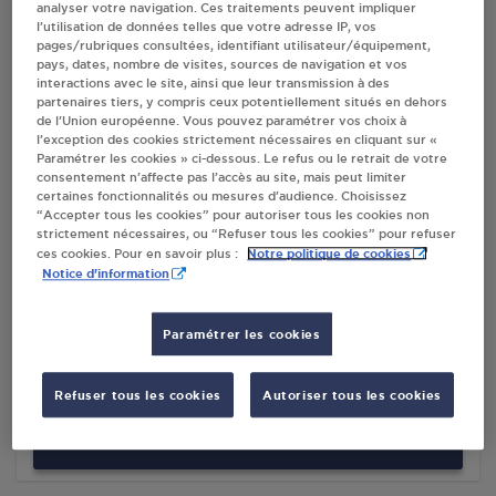
analyser votre navigation. Ces traitements peuvent impliquer
l’utilisation de données telles que votre adresse IP, vos
Villes
pages/rubriques consultées, identifiant utilisateur/équipement,
pays, dates, nombre de visites, sources de navigation et vos
interactions avec le site, ainsi que leur transmission à des
CARREFOUR MARKET S PROVENCI
partenaires tiers, y compris ceux potentiellement situés en dehors
DOUVAINE
de l’Union européenne. Vous pouvez paramétrer vos choix à
l’exception des cookies strictement nécessaires en cliquant sur «
AVENUE DE THONON
Paramétrer les cookies » ci-dessous. Le refus ou le retrait de votre
ZA DU BACHELARD
consentement n’affecte pas l’accès au site, mais peut limiter
74140
DOUVAINE
certaines fonctionnalités ou mesures d’audience. Choisissez
“Accepter tous les cookies” pour autoriser tous les cookies non
strictement nécessaires, ou “Refuser tous les cookies” pour refuser
S'Y RENDRE
Notre politique de cookies
ces cookies. Pour en savoir plus :
Notice d'information
DISTRIBUTEUR AUTOMATIQUE 24/24
Paramétrer les cookies
CARREFOUR DOUVAINE
ROUTE DE THONON
74140
DOUVAINE
Refuser tous les cookies
Autoriser tous les cookies
S'Y RENDRE