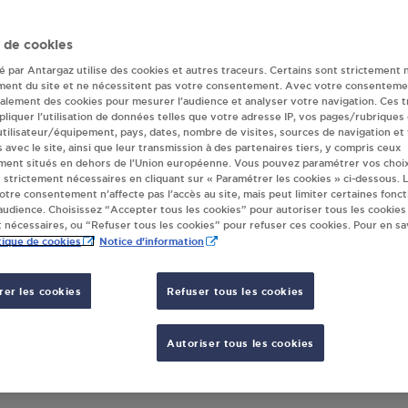
r(s) Antargaz à T
 de cookies
té par Antargaz utilise des cookies et autres traceurs. Certains sont strictement 
RIVIERE
ment du site et ne nécessitent pas votre consentement. Avec votre consenteme
galement des cookies pour mesurer l’audience et analyser votre navigation. Ces 
liquer l’utilisation de données telles que votre adresse IP, vos pages/rubriques
 utilisateur/équipement, pays, dates, nombre de visites, sources de navigation et
s avec le site, ainsi que leur transmission à des partenaires tiers, y compris ceux
TRIBUTEUR AUTOMATIQUE 24/24
ment situés en dehors de l’Union européenne. Vous pouvez paramétrer vos choix
REFOUR TOURVILLE LA RIVIERE
 strictement nécessaires en cliquant sur « Paramétrer les cookies » ci-dessous. L
VE GUSTAVE PICARD
votre consentement n’affecte pas l’accès au site, mais peut limiter certaines fonct
udience. Choisissez “Accepter tous les cookies” pour autoriser tous les cookies
10
TOURVILLE LA RIVIERE
 nécessaires, ou “Refuser tous les cookies” pour refuser ces cookies. Pour en sav
tique de cookies
Notice d'information
S'Y RENDRE
er les cookies
Refuser tous les cookies
Autoriser tous les cookies