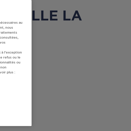
OURVILLE LA
nécessaires au
nt, nous
traitements
 consultées,
 vos
 à l’exception
e refus ou le
ionnalités ou
 non
oir plus :