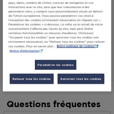
pays, dates, nombre de visites, sources de navigation et vos
GOUPIL
interactions avec le site, ainsi que leur transmission à des
partenaires tiers, y compris ceux potentiellement situés en dehors
de l’Union européenne. Vous pouvez paramétrer vos choix à
l’exception des cookies strictement nécessaires en cliquant sur «
Villes
Paramétrer les cookies » ci-dessous. Le refus ou le retrait de votre
consentement n’affecte pas l’accès au site, mais peut limiter
certaines fonctionnalités ou mesures d’audience. Choisissez
PROXI MANNEVILLE LA GOUPIL
“Accepter tous les cookies” pour autoriser tous les cookies non
strictement nécessaires, ou “Refuser tous les cookies” pour refuser
87 ROUTE GUY DE MAUPASSANT
Notre politique de cookies
ces cookies. Pour en savoir plus :
76110
MANNEVILLE LA GOUPIL
Notice d'information
S'Y RENDRE
Paramétrer les cookies
Refuser tous les cookies
Autoriser tous les cookies
Questions fréquentes