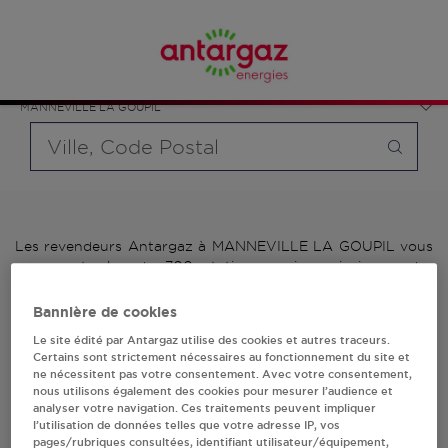
Affinez votre recherche en sélectionnant le modèle de
France
bouteille souhaité et le type de point de vente (revendeur /
Normandie
distributeur automatique de bouteilles de gaz ou station GPL
Seine-Maritime
carburant)
MANNEVILLE LA GOUPIL
Requête
Les revendeurs Antargaz à MANNEVILLE LA GOUPIL vous
proposent plus de 700 stations-services ainsi que des
distributeurs 24/24h de bouteilles de gaz. Découvrez la liste
des revendeurs Antargaz à MANNEVILLE LA GOUPIL,
Bannière de cookies
l'adresse, le numéro de téléphone de votre stations GPL ou
Le site édité par Antargaz utilise des cookies et autres traceurs.
distributeurs de bouteilles de gaz.
Certains sont strictement nécessaires au fonctionnement du site et
ne nécessitent pas votre consentement. Avec votre consentement,
1 revendeur(s) Antargaz
nous utilisons également des cookies pour mesurer l’audience et
analyser votre navigation. Ces traitements peuvent impliquer
l’utilisation de données telles que votre adresse IP, vos
à MANNEVILLE LA
pages/rubriques consultées, identifiant utilisateur/équipement,