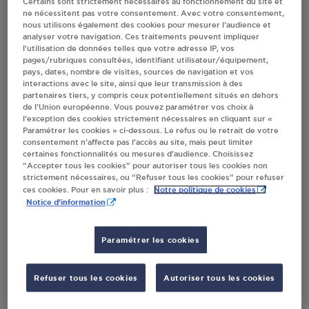
Certains sont strictement nécessaires au fonctionnement du site et
ne nécessitent pas votre consentement. Avec votre consentement,
Villes
nous utilisons également des cookies pour mesurer l’audience et
analyser votre navigation. Ces traitements peuvent impliquer
l’utilisation de données telles que votre adresse IP, vos
DISTRIBUTEUR AUTOMATIQUE 24/24
pages/rubriques consultées, identifiant utilisateur/équipement,
AUCHAN DIEPPE
pays, dates, nombre de visites, sources de navigation et vos
interactions avec le site, ainsi que leur transmission à des
CENTRE COMMERCIAL BELVEDERE
partenaires tiers, y compris ceux potentiellement situés en dehors
76200
DIEPPE
de l’Union européenne. Vous pouvez paramétrer vos choix à
l’exception des cookies strictement nécessaires en cliquant sur «
Paramétrer les cookies » ci-dessous. Le refus ou le retrait de votre
S'Y RENDRE
consentement n’affecte pas l’accès au site, mais peut limiter
certaines fonctionnalités ou mesures d’audience. Choisissez
“Accepter tous les cookies” pour autoriser tous les cookies non
strictement nécessaires, ou “Refuser tous les cookies” pour refuser
PROMOCASH DIEPPE
Notre politique de cookies
ces cookies. Pour en savoir plus :
Notice d'information
40 RUE LOUIS BLERIOT
PARC EUROCHANNEL
76370
DIEPPE
Paramétrer les cookies
S'Y RENDRE
Refuser tous les cookies
Autoriser tous les cookies