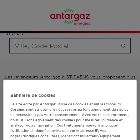
Affinez votre recherche en sélectionnant le modèle de
France
bouteille souhaité et le type de point de vente (revendeur /
Normandie
distributeur automatique de bouteilles de gaz ou station GPL
Seine-Maritime
carburant)
ST SAENS
Requête
Les revendeurs Antargaz à ST SAENS vous proposent plus
de 700 stations-services ainsi que des distributeurs 24/24h
de bouteilles de gaz. Découvrez la liste des revendeurs
Bannière de cookies
Antargaz à ST SAENS, l'adresse, le numéro de téléphone de
votre stations GPL ou distributeurs de bouteilles de gaz.
Le site édité par Antargaz utilise des cookies et autres traceurs.
Certains sont strictement nécessaires au fonctionnement du site et
1 revendeur(s) Antargaz
ne nécessitent pas votre consentement. Avec votre consentement,
nous utilisons également des cookies pour mesurer l’audience et
analyser votre navigation. Ces traitements peuvent impliquer
à ST SAENS
l’utilisation de données telles que votre adresse IP, vos
pages/rubriques consultées, identifiant utilisateur/équipement,