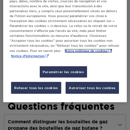
pays, dates, nombre de visites, sources de navigation et vos
interactions avec le site, ainsi que leur transmission à des
Villes
partenaires tiers, y compris ceux potentiellement situés en dehors
de l’Union européenne. Vous pouvez paramétrer vos choix à
l’exception des cookies strictement nécessaires en cliquant sur «
CARREFOUR MARKET KAISER EURL ST
Paramétrer les cookies » ci-dessous. Le refus ou le retrait de votre
SAENS
consentement n’affecte pas l’accès au site, mais peut limiter
certaines fonctionnalités ou mesures d’audience. Choisissez
AVENUE EMMANUEL BRION
“Accepter tous les cookies” pour autoriser tous les cookies non
76680
ST SAENS
strictement nécessaires, ou “Refuser tous les cookies” pour refuser
Notre politique de cookies
ces cookies. Pour en savoir plus :
Notice d'information
S'Y RENDRE
Paramétrer les cookies
Refuser tous les cookies
Autoriser tous les cookies
Questions fréquentes
Comment distinguer les bouteilles de gaz
propane des bouteilles de gaz butane ?