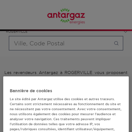
Affinez votre recherche en sélectionnant le modèle de
France
bouteille souhaité et le type de point de vente (revendeur /
Normandie
distributeur automatique de bouteilles de gaz ou station GPL
Seine-Maritime
carburant)
ROGERVILLE
Requête
Les revendeurs Antargaz à ROGERVILLE vous proposent
plus de 700 stations-services ainsi que des distributeurs
24/24h de bouteilles de gaz. Découvrez la liste des
revendeurs Antargaz à ROGERVILLE, l'adresse, le numéro
Bannière de cookies
de téléphone de votre stations GPL ou distributeurs de
Le site édité par Antargaz utilise des cookies et autres traceurs.
bouteilles de gaz.
Certains sont strictement nécessaires au fonctionnement du site et
ne nécessitent pas votre consentement. Avec votre consentement,
1 revendeur(s) Antargaz
nous utilisons également des cookies pour mesurer l’audience et
analyser votre navigation. Ces traitements peuvent impliquer
l’utilisation de données telles que votre adresse IP, vos
à ROGERVILLE
pages/rubriques consultées, identifiant utilisateur/équipement,