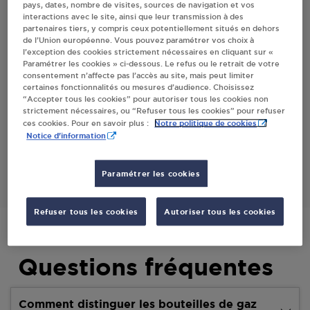
pays, dates, nombre de visites, sources de navigation et vos
interactions avec le site, ainsi que leur transmission à des
partenaires tiers, y compris ceux potentiellement situés en dehors
Villes
de l’Union européenne. Vous pouvez paramétrer vos choix à
l’exception des cookies strictement nécessaires en cliquant sur «
Paramétrer les cookies » ci-dessous. Le refus ou le retrait de votre
STATION TOTAL ENERGIE DE DOMANARIE
consentement n’affecte pas l’accès au site, mais peut limiter
ROGERVILLE
certaines fonctionnalités ou mesures d’audience. Choisissez
“Accepter tous les cookies” pour autoriser tous les cookies non
ROUTE INDUSTRIELLE HAVRE
strictement nécessaires, ou “Refuser tous les cookies” pour refuser
76700
ROGERVILLE
Notre politique de cookies
ces cookies. Pour en savoir plus :
Notice d'information
S'Y RENDRE
Paramétrer les cookies
Refuser tous les cookies
Autoriser tous les cookies
Questions fréquentes
Comment distinguer les bouteilles de gaz