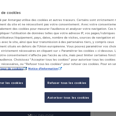
r(s) Antargaz à S
 de cookies
té par Antargaz utilise des cookies et autres traceurs. Certains sont strictement 
COLBOSC
ment du site et ne nécessitent pas votre consentement. Avec votre consenteme
galement des cookies pour mesurer l’audience et analyser votre navigation. Ces 
liquer l’utilisation de données telles que votre adresse IP, vos pages/rubriques
 utilisateur/équipement, pays, dates, nombre de visites, sources de navigation et
s avec le site, ainsi que leur transmission à des partenaires tiers, y compris ceux
REFOUR MARKET MHTS ST ROMAIN DE
SUPER
ment situés en dehors de l’Union européenne. Vous pouvez paramétrer vos choix
LBOSC
AV MA
 strictement nécessaires en cliquant sur « Paramétrer les cookies » ci-dessous. L
 DU MAILLON,
votre consentement n’affecte pas l’accès au site, mais peut limiter certaines fonct
7643
udience. Choisissez “Accepter tous les cookies” pour autoriser tous les cookies
30
ST ROMAIN DE COLBOSC
 nécessaires, ou “Refuser tous les cookies” pour refuser ces cookies. Pour en sav
tique de cookies
Notice d'information
S'Y RENDRE
er les cookies
Refuser tous les cookies
BRICOLAGE ST ROMAIN DE COLBOSC
Autoriser tous les cookies
DU MAL DE LATTRE DE TASSIGNY
30
ST ROMAIN DE COLBOSC