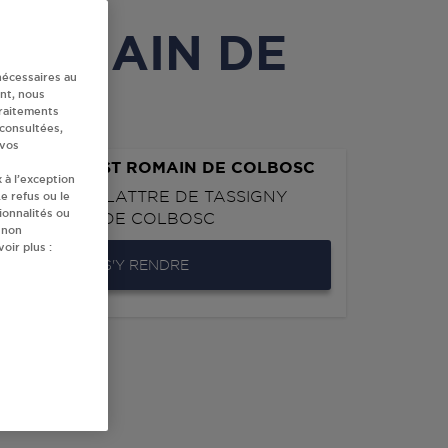
T ROMAIN DE
nécessaires au
nt, nous
traitements
 consultées,
 vos
 U MARITIA ST ROMAIN DE COLBOSC
 à l’exception
RECHAL DE LATTRE DE TASSIGNY
e refus ou le
ionnalités ou
0
ST ROMAIN DE COLBOSC
 non
oir plus :
S'Y RENDRE