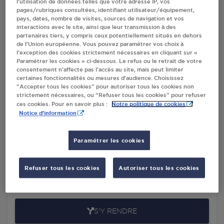
l’utilisation de données telles que votre adresse IP, vos
ESNEVAL
pages/rubriques consultées, identifiant utilisateur/équipement,
pays, dates, nombre de visites, sources de navigation et vos
interactions avec le site, ainsi que leur transmission à des
partenaires tiers, y compris ceux potentiellement situés en dehors
de l’Union européenne. Vous pouvez paramétrer vos choix à
Villes
l’exception des cookies strictement nécessaires en cliquant sur «
Paramétrer les cookies » ci-dessous. Le refus ou le retrait de votre
consentement n’affecte pas l’accès au site, mais peut limiter
INTERMARCHE PIRELLE CRIQUETOT L
certaines fonctionnalités ou mesures d’audience. Choisissez
ESNEVAL
“Accepter tous les cookies” pour autoriser tous les cookies non
strictement nécessaires, ou “Refuser tous les cookies” pour refuser
ROUTE DE VERGETOT
Notre politique de cookies
ces cookies. Pour en savoir plus :
76280
CRIQUETOT L ESNEVAL
Notice d'information
S'Y RENDRE
Paramétrer les cookies
BRICOMARCHE CRIQUETOT-L'ESNEVAL
Refuser tous les cookies
Autoriser tous les cookies
SA YNAUSAN
76280
CRIQUETOT-L'ESNEVAL
S'Y RENDRE