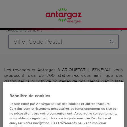
Affinez votre recherche en sélectionnant le modèle de
France
bouteille souhaité et le type de point de vente (revendeur /
Normandie
distributeur automatique de bouteilles de gaz ou station GPL
Seine-Maritime
carburant)
CRIQUETOT L ESNEVAL
Requête
Les revendeurs Antargaz à CRIQUETOT L ESNEVAL vous
proposent plus de 700 stations-services ainsi que des
distributeurs 24/24h de bouteilles de gaz. Découvrez la liste
des revendeurs Antargaz à CRIQUETOT L ESNEVAL,
l'adresse, le numéro de téléphone de votre stations GPL ou
Bannière de cookies
distributeurs de bouteilles de gaz.
Le site édité par Antargaz utilise des cookies et autres traceurs.
Certains sont strictement nécessaires au fonctionnement du site et
2 revendeur(s) Antargaz
ne nécessitent pas votre consentement. Avec votre consentement,
nous utilisons également des cookies pour mesurer l’audience et
à CRIQUETOT L
analyser votre navigation. Ces traitements peuvent impliquer