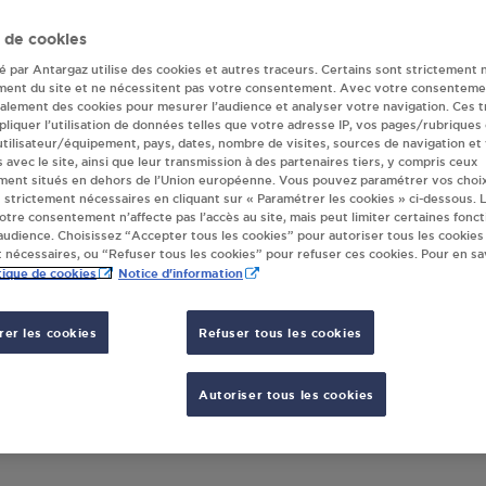
r(s) Antargaz à 
 de cookies
té par Antargaz utilise des cookies et autres traceurs. Certains sont strictement 
LAGARDE
ment du site et ne nécessitent pas votre consentement. Avec votre consenteme
galement des cookies pour mesurer l’audience et analyser votre navigation. Ces 
liquer l’utilisation de données telles que votre adresse IP, vos pages/rubriques
 utilisateur/équipement, pays, dates, nombre de visites, sources de navigation et
s avec le site, ainsi que leur transmission à des partenaires tiers, y compris ceux
L DUBURC ALBEFEUILLE LAGARDE
ment situés en dehors de l’Union européenne. Vous pouvez paramétrer vos choix
 strictement nécessaires en cliquant sur « Paramétrer les cookies » ci-dessous. L
RUE PAUL ROUSSEL
votre consentement n’affecte pas l’accès au site, mais peut limiter certaines fonct
90
ALBEFEUILLE LAGARDE
udience. Choisissez “Accepter tous les cookies” pour autoriser tous les cookies
 nécessaires, ou “Refuser tous les cookies” pour refuser ces cookies. Pour en sav
tique de cookies
Notice d'information
S'Y RENDRE
er les cookies
Refuser tous les cookies
Autoriser tous les cookies