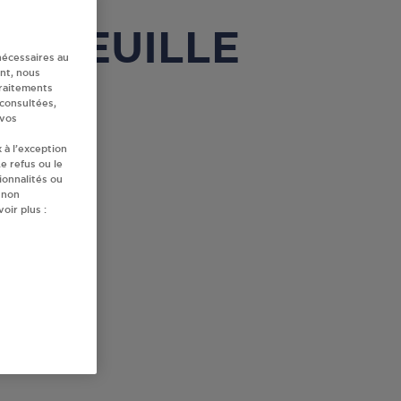
ALBEFEUILLE
nécessaires au
nt, nous
traitements
 consultées,
 vos
 à l’exception
e refus ou le
ionnalités ou
 non
oir plus :