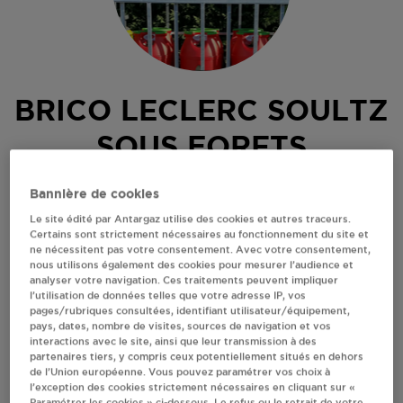
BRICO LECLERC SOULTZ
SOUS FORETS
PARC ACTIVITE ROESSELBACH
Bannière de cookies
1 RUE DES CHENES
Le site édité par Antargaz utilise des cookies et autres traceurs.
67250
SOULTZ SOUS FORETS
Certains sont strictement nécessaires au fonctionnement du site et
ne nécessitent pas votre consentement. Avec votre consentement,
Revendeur de bouteilles de gaz
nous utilisons également des cookies pour mesurer l’audience et
analyser votre navigation. Ces traitements peuvent impliquer
S'Y RENDRE
l’utilisation de données telles que votre adresse IP, vos
pages/rubriques consultées, identifiant utilisateur/équipement,
pays, dates, nombre de visites, sources de navigation et vos
interactions avec le site, ainsi que leur transmission à des
AFFICHER LE TÉLÉPHONE
partenaires tiers, y compris ceux potentiellement situés en dehors
de l’Union européenne. Vous pouvez paramétrer vos choix à
l’exception des cookies strictement nécessaires en cliquant sur «
RECEVOIR LES COORDONNÉES DU REVENDEUR
Paramétrer les cookies » ci-dessous. Le refus ou le retrait de votre