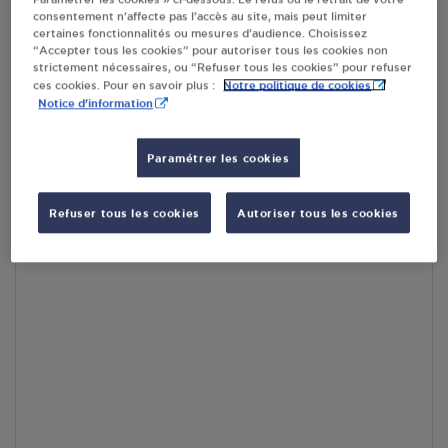
consentement n’affecte pas l’accès au site, mais peut limiter
certaines fonctionnalités ou mesures d’audience. Choisissez
En cliquant sur « S’y rendre », j’autorise le traitement
“Accepter tous les cookies” pour autoriser tous les cookies non
d’informations (dont mon adresse IP) et leur transfert hors UE
strictement nécessaires, ou “Refuser tous les cookies” pour refuser
par Google Maps afin d’afficher la carte.
En savoir plus
Notre politique de cookies
ces cookies. Pour en savoir plus :
Notice d'information
Paramétrer les cookies
Accès
Refuser tous les cookies
Autoriser tous les cookies