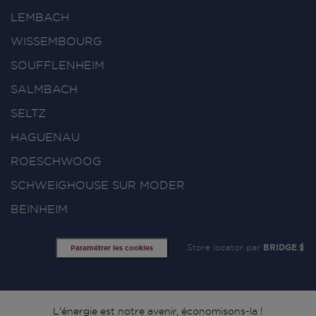
LEMBACH
WISSEMBOURG
SOUFFLENHEIM
SALMBACH
SELTZ
HAGUENAU
ROESCHWOOG
SCHWEIGHOUSE SUR MODER
BEINHEIM
Store locator par
BRIDGE
Paramétrer les cookies
L'énergie est notre avenir, économisons-la !