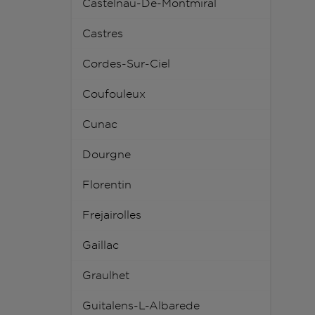
Castelnau-De-Montmiral
Castres
Cordes-Sur-Ciel
Coufouleux
Cunac
Dourgne
Florentin
Frejairolles
Gaillac
Graulhet
Guitalens-L-Albarede