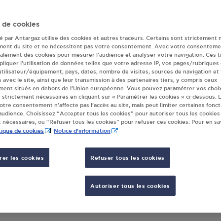
(s) Antargaz à ST
 de cookies
té par Antargaz utilise des cookies et autres traceurs. Certains sont strictement 
JOUX
ment du site et ne nécessitent pas votre consentement. Avec votre consenteme
galement des cookies pour mesurer l’audience et analyser votre navigation. Ces 
liquer l’utilisation de données telles que votre adresse IP, vos pages/rubriques
 utilisateur/équipement, pays, dates, nombre de visites, sources de navigation et
s avec le site, ainsi que leur transmission à des partenaires tiers, y compris ceux
LE UMODIS ST PAUL CAP DE JOUX
STATI
ment situés en dehors de l’Union européenne. Vous pouvez paramétrer vos choix
DE J
VENUE DE CASTRES
 strictement nécessaires en cliquant sur « Paramétrer les cookies » ci-dessous. L
ZA DU
votre consentement n’affecte pas l’accès au site, mais peut limiter certaines fonct
20
ST PAUL CAP DE JOUX
udience. Choisissez “Accepter tous les cookies” pour autoriser tous les cookies
26 AV
 nécessaires, ou “Refuser tous les cookies” pour refuser ces cookies. Pour en sav
81220
S'Y RENDRE
tique de cookies
Notice d'information
er les cookies
Refuser tous les cookies
Autoriser tous les cookies