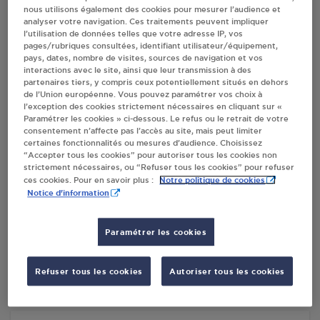
nous utilisons également des cookies pour mesurer l’audience et
analyser votre navigation. Ces traitements peuvent impliquer
l’utilisation de données telles que votre adresse IP, vos
Villes
pages/rubriques consultées, identifiant utilisateur/équipement,
pays, dates, nombre de visites, sources de navigation et vos
interactions avec le site, ainsi que leur transmission à des
SPAR TORRES LES CABANNES
partenaires tiers, y compris ceux potentiellement situés en dehors
de l’Union européenne. Vous pouvez paramétrer vos choix à
5 BIS RUE PRINCIPALE
l’exception des cookies strictement nécessaires en cliquant sur «
09310
LES CABANNES
Paramétrer les cookies » ci-dessous. Le refus ou le retrait de votre
consentement n’affecte pas l’accès au site, mais peut limiter
certaines fonctionnalités ou mesures d’audience. Choisissez
S'Y RENDRE
“Accepter tous les cookies” pour autoriser tous les cookies non
strictement nécessaires, ou “Refuser tous les cookies” pour refuser
Notre politique de cookies
ces cookies. Pour en savoir plus :
BOIS CABANNAIS LES CABANNES
Notice d'information
VILLAGE
LA BEXANE
Paramétrer les cookies
09310
LES CABANNES
Refuser tous les cookies
Autoriser tous les cookies
S'Y RENDRE