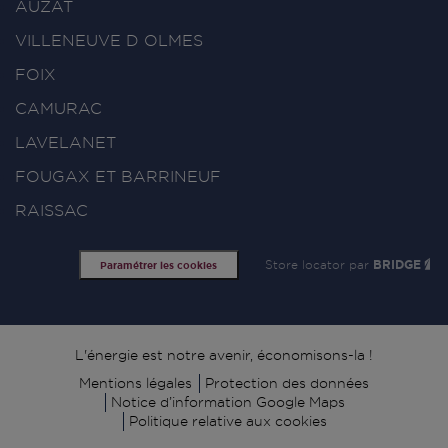
AUZAT
VILLENEUVE D OLMES
FOIX
CAMURAC
LAVELANET
FOUGAX ET BARRINEUF
RAISSAC
Store locator par
BRIDGE
Paramétrer les cookies
Signature
L'énergie est notre avenir, économisons-la !
Mentions légales
Protection des données
Notice d’information Google Maps
Politique relative aux cookies