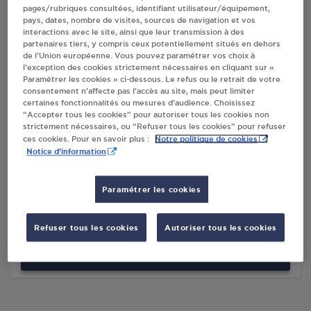
pages/rubriques consultées, identifiant utilisateur/équipement,
pays, dates, nombre de visites, sources de navigation et vos
interactions avec le site, ainsi que leur transmission à des
Villes
partenaires tiers, y compris ceux potentiellement situés en dehors
de l’Union européenne. Vous pouvez paramétrer vos choix à
l’exception des cookies strictement nécessaires en cliquant sur «
MELO MARKET FREJAIROLLES
Paramétrer les cookies » ci-dessous. Le refus ou le retrait de votre
consentement n’affecte pas l’accès au site, mais peut limiter
2 ROUTE D ALBI
certaines fonctionnalités ou mesures d’audience. Choisissez
81990
FREJAIROLLES
“Accepter tous les cookies” pour autoriser tous les cookies non
strictement nécessaires, ou “Refuser tous les cookies” pour refuser
Notre politique de cookies
ces cookies. Pour en savoir plus :
S'Y RENDRE
Notice d'information
MAYNADIER ADRIEN FREJAIROLLES
Paramétrer les cookies
ROUTE D'ALBI -RD 81
81990
FREJAIROLLES
Refuser tous les cookies
Autoriser tous les cookies
S'Y RENDRE