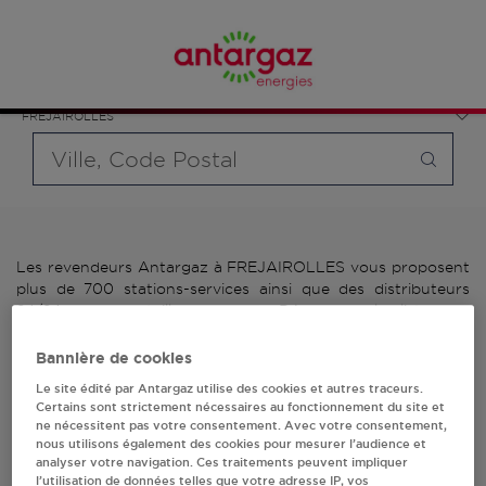
Affinez votre recherche en sélectionnant le modèle de
France
bouteille souhaité et le type de point de vente (revendeur /
Occitanie
distributeur automatique de bouteilles de gaz ou station GPL
Tarn
carburant)
FREJAIROLLES
Requête
Les revendeurs Antargaz à FREJAIROLLES vous proposent
plus de 700 stations-services ainsi que des distributeurs
24/24h de bouteilles de gaz. Découvrez la liste des
revendeurs Antargaz à FREJAIROLLES, l'adresse, le numéro
de téléphone de votre stations GPL ou distributeurs de
Bannière de cookies
bouteilles de gaz.
Le site édité par Antargaz utilise des cookies et autres traceurs.
Certains sont strictement nécessaires au fonctionnement du site et
2 revendeur(s) Antargaz
ne nécessitent pas votre consentement. Avec votre consentement,
nous utilisons également des cookies pour mesurer l’audience et
analyser votre navigation. Ces traitements peuvent impliquer
à FREJAIROLLES
l’utilisation de données telles que votre adresse IP, vos