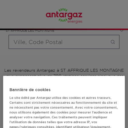
Affinez votre recherche en sélectionnant le modèle de
France
bouteille souhaité et le type de point de vente (revendeur /
Occitanie
distributeur automatique de bouteilles de gaz ou station GPL
Tarn
carburant)
ST AFFRIQUE LES MONTAGNE
Requête
Les revendeurs Antargaz à ST AFFRIQUE LES MONTAGNE
vous proposent plus de 700 stations-services ainsi que des
distributeurs 24/24h de bouteilles de gaz. Découvrez la liste
des revendeurs Antargaz à ST AFFRIQUE LES MONTAGNE,
Bannière de cookies
l'adresse, le numéro de téléphone de votre stations GPL ou
Le site édité par Antargaz utilise des cookies et autres traceurs.
distributeurs de bouteilles de gaz.
Certains sont strictement nécessaires au fonctionnement du site et
ne nécessitent pas votre consentement. Avec votre consentement,
1 revendeur(s) Antargaz
nous utilisons également des cookies pour mesurer l’audience et
analyser votre navigation. Ces traitements peuvent impliquer
à ST AFFRIQUE LES
l’utilisation de données telles que votre adresse IP, vos
pages/rubriques consultées, identifiant utilisateur/équipement,