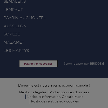
SEMALENS
LEMPAUT
PAYRIN AUGMONTEL
AUSSILLON
SOREZE
MAZAMET
LES MARTYS
Store locator par
BRIDGE
Paramétrer les cookies
Signature
L'énergie est notre avenir, économisons-la !
Mentions légales
Protection des données
Notice d’information Google Maps
Politique relative aux cookies