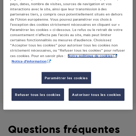
pays, dates, nombre de visites, sources de navigation et vos
MONTAGNE
interactions avec le site, ainsi que leur transmission à des
partenaires tiers, y compris ceux potentiellement situés en dehors
de l’Union européenne. Vous pouvez paramétrer vos choix à
l’exception des cookies strictement nécessaires en cliquant sur «
Villes
Paramétrer les cookies » ci-dessous. Le refus ou le retrait de votre
consentement n’affecte pas l’accès au site, mais peut limiter
certaines fonctionnalités ou mesures d’audience. Choisissez
PROXI - VINCENT POUZENC ST AFFRIQUE
“Accepter tous les cookies” pour autoriser tous les cookies non
LES MONTAGNE
strictement nécessaires, ou “Refuser tous les cookies” pour refuser
Notre politique de cookies
ces cookies. Pour en savoir plus :
1 ESPACE DES MURIERS
Notice d'information
81290
ST AFFRIQUE LES MONTAGNE
Paramétrer les cookies
S'Y RENDRE
Refuser tous les cookies
Autoriser tous les cookies
Questions fréquentes