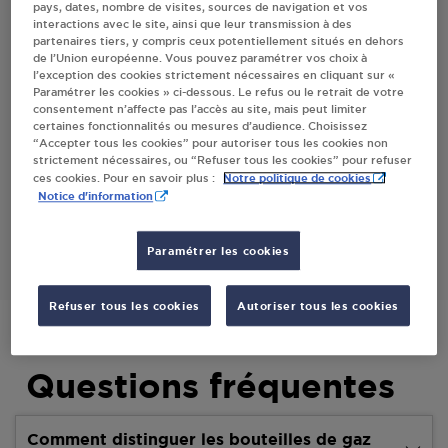
pays, dates, nombre de visites, sources de navigation et vos
interactions avec le site, ainsi que leur transmission à des
partenaires tiers, y compris ceux potentiellement situés en dehors
Villes
de l’Union européenne. Vous pouvez paramétrer vos choix à
l’exception des cookies strictement nécessaires en cliquant sur «
Paramétrer les cookies » ci-dessous. Le refus ou le retrait de votre
MILHAVET THIERRY ERIC FRANCK ST JEAN
consentement n’affecte pas l’accès au site, mais peut limiter
DE RIVES
certaines fonctionnalités ou mesures d’audience. Choisissez
“Accepter tous les cookies” pour autoriser tous les cookies non
1155 CHEMIN LES PONTIERS
strictement nécessaires, ou “Refuser tous les cookies” pour refuser
81500
ST JEAN DE RIVES
Notre politique de cookies
ces cookies. Pour en savoir plus :
Notice d'information
S'Y RENDRE
Paramétrer les cookies
Refuser tous les cookies
Autoriser tous les cookies
Questions fréquentes
Comment distinguer les bouteilles de gaz