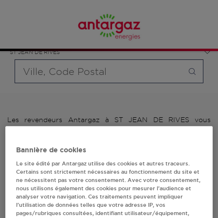
Affinez votre recherche en sélectionnant le modèle de
France
bouteille souhaité et le type de point de vente (revendeur /
Occitanie
distributeur automatique de bouteilles de gaz ou station GPL
Tarn
carburant)
ST JEAN DE RIVES
Requête
Les revendeurs Antargaz à ST JEAN DE RIVES vous
proposent plus de 700 stations-services ainsi que des
distributeurs 24/24h de bouteilles de gaz. Découvrez la liste
des revendeurs Antargaz à ST JEAN DE RIVES, l'adresse, le
Bannière de cookies
numéro de téléphone de votre stations GPL ou distributeurs
Le site édité par Antargaz utilise des cookies et autres traceurs.
de bouteilles de gaz.
Certains sont strictement nécessaires au fonctionnement du site et
ne nécessitent pas votre consentement. Avec votre consentement,
1 revendeur(s) Antargaz
nous utilisons également des cookies pour mesurer l’audience et
analyser votre navigation. Ces traitements peuvent impliquer
l’utilisation de données telles que votre adresse IP, vos
à ST JEAN DE RIVES
pages/rubriques consultées, identifiant utilisateur/équipement,