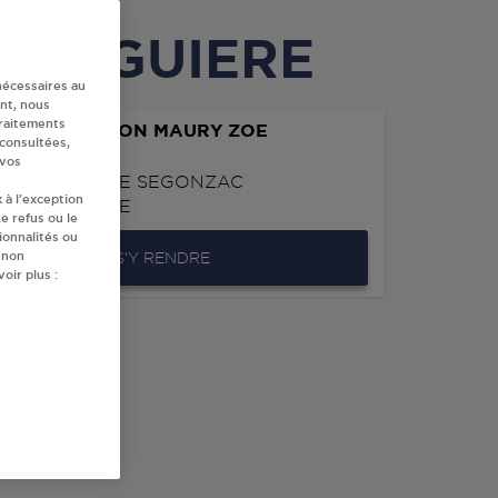
LABRUGUIERE
nécessaires au
nt, nous
traitements
'EXPLOITATION MAURY ZOE
 consultées,
UGUIERE
 vos
L DUNOYER DE SEGONZAC
 à l’exception
LABRUGUIERE
e refus ou le
ionnalités ou
 non
S'Y RENDRE
oir plus :