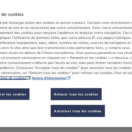
r(s) Antargaz à 
 de cookies
té par Antargaz utilise des cookies et autres traceurs. Certains sont strictement 
ment du site et ne nécessitent pas votre consentement. Avec votre consenteme
galement des cookies pour mesurer l’audience et analyser votre navigation. Ces 
ERMARCHE CAMPANELA LABRUGUIERE
SOC D
liquer l’utilisation de données telles que votre adresse IP, vos pages/rubriques
LABR
 DE L 'AEROPORT
 utilisateur/équipement, pays, dates, nombre de visites, sources de navigation et
AV. G
s avec le site, ainsi que leur transmission à des partenaires tiers, y compris ceux
90
LABRUGUIERE
ment situés en dehors de l’Union européenne. Vous pouvez paramétrer vos choix
81290
 strictement nécessaires en cliquant sur « Paramétrer les cookies » ci-dessous. L
votre consentement n’affecte pas l’accès au site, mais peut limiter certaines fonct
S'Y RENDRE
udience. Choisissez “Accepter tous les cookies” pour autoriser tous les cookies
 nécessaires, ou “Refuser tous les cookies” pour refuser ces cookies. Pour en sav
tique de cookies
Notice d'information
UIER & FILS (SARL) LABRUGUIERE
er les cookies
Refuser tous les cookies
OULEVARD GAMBETTA
90
LABRUGUIERE
Autoriser tous les cookies
S'Y RENDRE