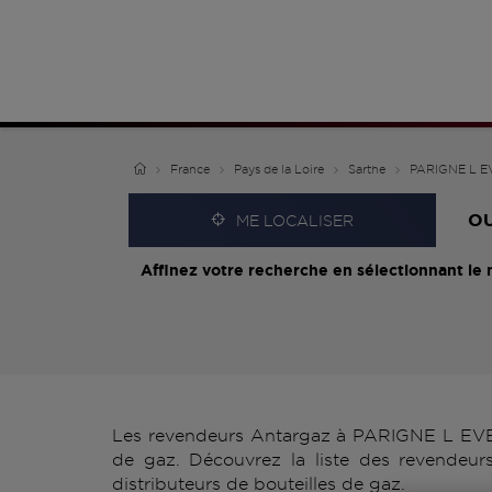
France
Pays de la Loire
Sarthe
PARIGNE L 
O
ME LOCALISER
Affinez votre recherche en sélectionnant le 
Les revendeurs Antargaz à PARIGNE L EVEQU
de gaz. Découvrez la liste des revendeu
distributeurs de bouteilles de gaz.