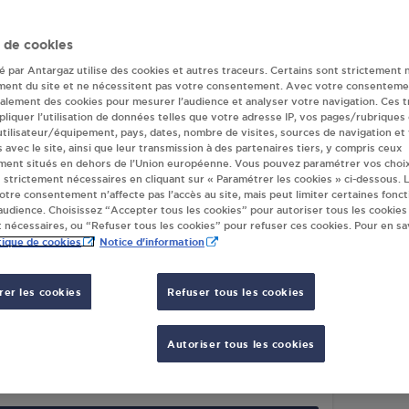
ur(s) Antargaz à
 de cookies
té par Antargaz utilise des cookies et autres traceurs. Certains sont strictement 
EVEQUE
ment du site et ne nécessitent pas votre consentement. Avec votre consenteme
galement des cookies pour mesurer l’audience et analyser votre navigation. Ces 
liquer l’utilisation de données telles que votre adresse IP, vos pages/rubriques
 utilisateur/équipement, pays, dates, nombre de visites, sources de navigation et
s avec le site, ainsi que leur transmission à des partenaires tiers, y compris ceux
XI PARIGNE L EVEQUE
SUPER
ment situés en dehors de l’Union européenne. Vous pouvez paramétrer vos choix
LACE DES 3 PUITS
ROUT
 strictement nécessaires en cliquant sur « Paramétrer les cookies » ci-dessous. L
votre consentement n’affecte pas l’accès au site, mais peut limiter certaines fonct
50
PARIGNE L EVEQUE
LE RU
udience. Choisissez “Accepter tous les cookies” pour autoriser tous les cookies
72250
 nécessaires, ou “Refuser tous les cookies” pour refuser ces cookies. Pour en sav
S'Y RENDRE
tique de cookies
Notice d'information
er les cookies
Refuser tous les cookies
L MANORAS GARAGE COURSIER **
IGNE L EVEQUE
Autoriser tous les cookies
VENUE ABEL TIRAND
50
PARIGNE L EVEQUE