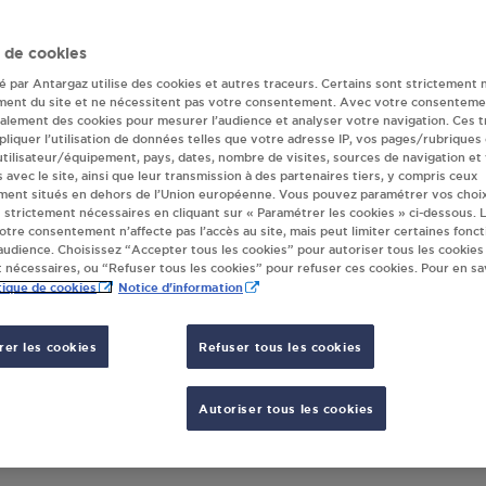
eur(s) Antargaz à
 de cookies
té par Antargaz utilise des cookies et autres traceurs. Certains sont strictement 
ment du site et ne nécessitent pas votre consentement. Avec votre consenteme
galement des cookies pour mesurer l’audience et analyser votre navigation. Ces 
LERC ALENCON DISTRIBUTION
DISTR
liquer l’utilisation de données telles que votre adresse IP, vos pages/rubriques
CONNAY
LECL
 utilisateur/équipement, pays, dates, nombre de visites, sources de navigation et
TE DU MANS
ROUT
s avec le site, ainsi que leur transmission à des partenaires tiers, y compris ceux
ment situés en dehors de l’Union européenne. Vous pouvez paramétrer vos choix
10
ARCONNAY
72610
 strictement nécessaires en cliquant sur « Paramétrer les cookies » ci-dessous. L
votre consentement n’affecte pas l’accès au site, mais peut limiter certaines fonct
udience. Choisissez “Accepter tous les cookies” pour autoriser tous les cookies
S'Y RENDRE
 nécessaires, ou “Refuser tous les cookies” pour refuser ces cookies. Pour en sav
tique de cookies
Notice d'information
er les cookies
Refuser tous les cookies
Autoriser tous les cookies