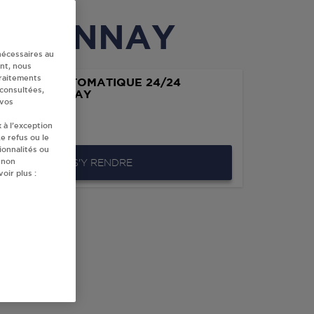
 ARCONNAY
nécessaires au
nt, nous
traitements
IBUTEUR AUTOMATIQUE 24/24
 consultées,
ERC ARCONNAY
 vos
E DU MANS
 à l’exception
ARCONNAY
e refus ou le
ionnalités ou
 non
S'Y RENDRE
oir plus :