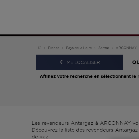
France
Pays de la Loire
Sarthe
ARCONNAY
O
ME LOCALISER
Affinez votre recherche en sélectionnant le 
Les revendeurs Antargaz à ARCONNAY vous p
Découvrez la liste des revendeurs Antargaz
de gaz.