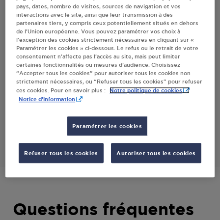
pays, dates, nombre de visites, sources de navigation et vos
PONTHOUIN
interactions avec le site, ainsi que leur transmission à des
partenaires tiers, y compris ceux potentiellement situés en dehors
de l’Union européenne. Vous pouvez paramétrer vos choix à
l’exception des cookies strictement nécessaires en cliquant sur «
Villes
Paramétrer les cookies » ci-dessous. Le refus ou le retrait de votre
consentement n’affecte pas l’accès au site, mais peut limiter
certaines fonctionnalités ou mesures d’audience. Choisissez
A L'ASSURANCE CONTRE LA SOIF MEZIERES
“Accepter tous les cookies” pour autoriser tous les cookies non
SUR PONTHOUIN
strictement nécessaires, ou “Refuser tous les cookies” pour refuser
Notre politique de cookies
ces cookies. Pour en savoir plus :
11 RUE DE LA LIBERATION
Notice d'information
72290
MEZIERES SUR PONTHOUIN
Paramétrer les cookies
S'Y RENDRE
Refuser tous les cookies
Autoriser tous les cookies
Questions fréquentes