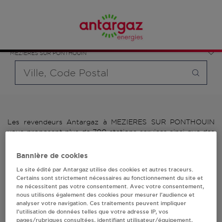
Affinez votre recherche en sélectionnant le modèle de
France
bouteille souhaité et le type de point de vente (revendeur /
Pays de la Loire
distributeur automatique de bouteilles de gaz ou station GPL
Sarthe
carburant)
MEZIERES SUR PONTHOUIN
Requête
Les revendeurs Antargaz à MEZIERES SUR PONTHOUIN
vous proposent plus de 700 stations-services ainsi que des
distributeurs 24/24h de bouteilles de gaz. Découvrez la liste
des revendeurs Antargaz à MEZIERES SUR PONTHOUIN,
Bannière de cookies
l'adresse, le numéro de téléphone de votre stations GPL ou
Le site édité par Antargaz utilise des cookies et autres traceurs.
distributeurs de bouteilles de gaz.
Certains sont strictement nécessaires au fonctionnement du site et
ne nécessitent pas votre consentement. Avec votre consentement,
1 revendeur(s) Antargaz
nous utilisons également des cookies pour mesurer l’audience et
analyser votre navigation. Ces traitements peuvent impliquer
à MEZIERES SUR
l’utilisation de données telles que votre adresse IP, vos
pages/rubriques consultées, identifiant utilisateur/équipement,