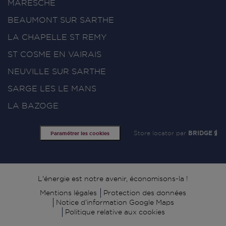
MARESCHE
BEAUMONT SUR SARTHE
LA CHAPELLE ST REMY
ST COSME EN VAIRAIS
NEUVILLE SUR SARTHE
SARGE LES LE MANS
LA BAZOGE
Store locator par
BRIDGE
Paramétrer les cookies
Signature
L'énergie est notre avenir, économisons-la !
Mentions légales
Protection des données
Notice d’information Google Maps
Politique relative aux cookies