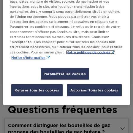
pays, dates, nombre de visites, sources de navigation et vos
interactions avec le site, ainsi que leur transmission à des
partenaires tiers, y compris ceux potentiellement situés en dehors
Villes
de l’Union européenne. Vous pouvez paramétrer vos choix à
l’exception des cookies strictement nécessaires en cliquant sur «
Paramétrer les cookies » ci-dessous. Le refus ou le retrait de votre
U EXPRESS BAZDIS LA BAZOGE
consentement n’affecte pas l’accès au site, mais peut limiter
certaines fonctionnalités ou mesures d’audience. Choisissez
11 AVENUE DU MANS
“Accepter tous les cookies” pour autoriser tous les cookies non
72650
LA BAZOGE
strictement nécessaires, ou “Refuser tous les cookies” pour refuser
Notre politique de cookies
ces cookies. Pour en savoir plus :
Notice d'information
S'Y RENDRE
Paramétrer les cookies
Refuser tous les cookies
Autoriser tous les cookies
Questions fréquentes
Comment distinguer les bouteilles de gaz
propane des bouteilles de gaz butane ?