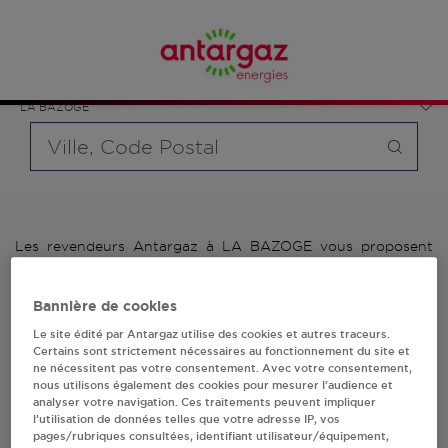
Affinez votre recherche en sélectionnant le modèle de
France
bouteille souhaité et le type de point de vente (revendeur /
Pays de la Loire
distributeur automatique de bouteilles de gaz ou station GPL
Sarthe
carburant)
LA BAZOGE
Requête
Les revendeurs Antargaz à LA BAZOGE vous proposent
plus de 700 stations-services ainsi que des distributeurs
24/24h de bouteilles de gaz. Découvrez la liste des
Bannière de cookies
revendeurs Antargaz à LA BAZOGE, l'adresse, le numéro de
téléphone de votre stations GPL ou distributeurs de
Le site édité par Antargaz utilise des cookies et autres traceurs.
bouteilles de gaz.
Certains sont strictement nécessaires au fonctionnement du site et
ne nécessitent pas votre consentement. Avec votre consentement,
nous utilisons également des cookies pour mesurer l’audience et
1 revendeur(s) Antargaz
analyser votre navigation. Ces traitements peuvent impliquer
l’utilisation de données telles que votre adresse IP, vos
à LA BAZOGE
pages/rubriques consultées, identifiant utilisateur/équipement,