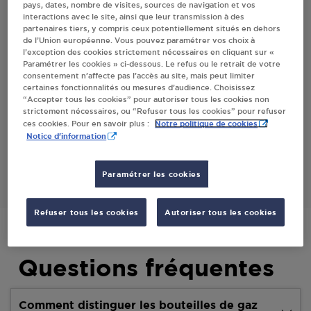
pays, dates, nombre de visites, sources de navigation et vos
interactions avec le site, ainsi que leur transmission à des
partenaires tiers, y compris ceux potentiellement situés en dehors
Villes
de l’Union européenne. Vous pouvez paramétrer vos choix à
l’exception des cookies strictement nécessaires en cliquant sur «
Paramétrer les cookies » ci-dessous. Le refus ou le retrait de votre
MENAGER TV VIDEO PASTEAU J AUBIGNE
consentement n’affecte pas l’accès au site, mais peut limiter
RACAN
certaines fonctionnalités ou mesures d’audience. Choisissez
“Accepter tous les cookies” pour autoriser tous les cookies non
15 RUE DE LA GARE
strictement nécessaires, ou “Refuser tous les cookies” pour refuser
72800
AUBIGNE RACAN
Notre politique de cookies
ces cookies. Pour en savoir plus :
Notice d'information
S'Y RENDRE
Paramétrer les cookies
Refuser tous les cookies
Autoriser tous les cookies
Questions fréquentes
Comment distinguer les bouteilles de gaz