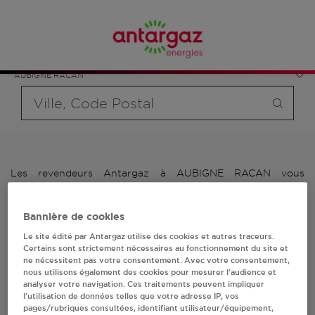
Affinez votre recherche en sélectionnant le modèle de
France
bouteille souhaité et le type de point de vente (revendeur /
Pays de la Loire
distributeur automatique de bouteilles de gaz ou station GPL
Sarthe
carburant)
AUBIGNE RACAN
Requête
Les revendeurs Antargaz à AUBIGNE RACAN vous
proposent plus de 700 stations-services ainsi que des
distributeurs 24/24h de bouteilles de gaz. Découvrez la liste
des revendeurs Antargaz à AUBIGNE RACAN, l'adresse, le
Bannière de cookies
numéro de téléphone de votre stations GPL ou distributeurs
Le site édité par Antargaz utilise des cookies et autres traceurs.
de bouteilles de gaz.
Certains sont strictement nécessaires au fonctionnement du site et
ne nécessitent pas votre consentement. Avec votre consentement,
1 revendeur(s) Antargaz
nous utilisons également des cookies pour mesurer l’audience et
analyser votre navigation. Ces traitements peuvent impliquer
l’utilisation de données telles que votre adresse IP, vos
à AUBIGNE RACAN
pages/rubriques consultées, identifiant utilisateur/équipement,