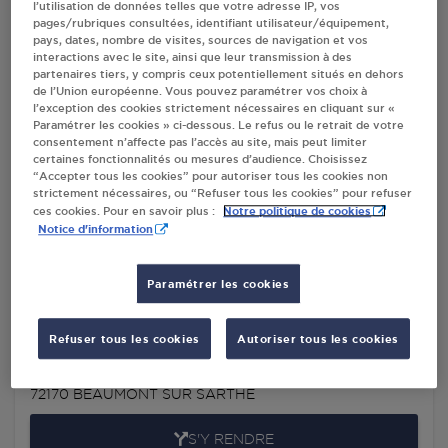
l’utilisation de données telles que votre adresse IP, vos
SARTHE
pages/rubriques consultées, identifiant utilisateur/équipement,
pays, dates, nombre de visites, sources de navigation et vos
interactions avec le site, ainsi que leur transmission à des
partenaires tiers, y compris ceux potentiellement situés en dehors
Villes
de l’Union européenne. Vous pouvez paramétrer vos choix à
l’exception des cookies strictement nécessaires en cliquant sur «
Paramétrer les cookies » ci-dessous. Le refus ou le retrait de votre
consentement n’affecte pas l’accès au site, mais peut limiter
LES BRICONAUTES MAUDET DISTRI SAS
certaines fonctionnalités ou mesures d’audience. Choisissez
BEAUMONT SUR SARTHE
“Accepter tous les cookies” pour autoriser tous les cookies non
2 RUE DU CHAMP SOREAU
strictement nécessaires, ou “Refuser tous les cookies” pour refuser
Notre politique de cookies
ces cookies. Pour en savoir plus :
72170
BEAUMONT SUR SARTHE
Notice d'information
S'Y RENDRE
Paramétrer les cookies
SUPER U SOBELDIS SAS BEAUMONT SUR
Refuser tous les cookies
Autoriser tous les cookies
SARTHE
RUE HENRI DE NAVARRE
72170
BEAUMONT SUR SARTHE
S'Y RENDRE