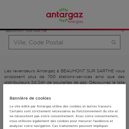
Affinez votre recherche en sélectionnant le modèle de
France
bouteille souhaité et le type de point de vente (revendeur /
Pays de la Loire
distributeur automatique de bouteilles de gaz ou station GPL
Sarthe
carburant)
BEAUMONT SUR SARTHE
Requête
Les revendeurs Antargaz à BEAUMONT SUR SARTHE vous
proposent plus de 700 stations-services ainsi que des
distributeurs 24/24h de bouteilles de gaz. Découvrez la liste
des revendeurs Antargaz à BEAUMONT SUR SARTHE,
l'adresse, le numéro de téléphone de votre stations GPL ou
Bannière de cookies
distributeurs de bouteilles de gaz.
Le site édité par Antargaz utilise des cookies et autres traceurs.
Certains sont strictement nécessaires au fonctionnement du site et
2 revendeur(s) Antargaz
ne nécessitent pas votre consentement. Avec votre consentement,
nous utilisons également des cookies pour mesurer l’audience et
à BEAUMONT SUR
analyser votre navigation. Ces traitements peuvent impliquer