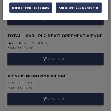
19 AVENUE BERTHELOT
38200
VIENNE
Refuser tous les cookies
Autoriser tous les cookies
S'Y RENDRE
TOTAL - SARL PLC DEVELOPPEMENT VIENNE
14 COURS DE VERDUN
38200
VIENNE
S'Y RENDRE
VIENDIS MONOPRIX VIENNE
2 RUE DE L ISLE
38200
VIENNE
S'Y RENDRE