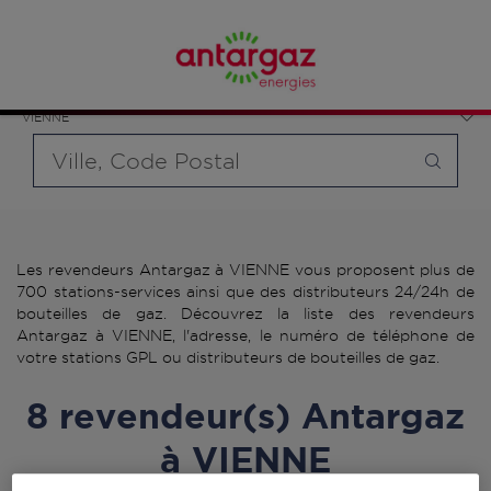
Affinez votre recherche en sélectionnant le modèle de
France
bouteille souhaité et le type de point de vente (revendeur /
Auvergne-Rhône-Alpes
distributeur automatique de bouteilles de gaz ou station GPL
Isère
carburant)
VIENNE
Requête
Les revendeurs Antargaz à VIENNE vous proposent plus de
700 stations-services ainsi que des distributeurs 24/24h de
bouteilles de gaz. Découvrez la liste des revendeurs
Antargaz à VIENNE, l'adresse, le numéro de téléphone de
votre stations GPL ou distributeurs de bouteilles de gaz.
8 revendeur(s) Antargaz
à VIENNE