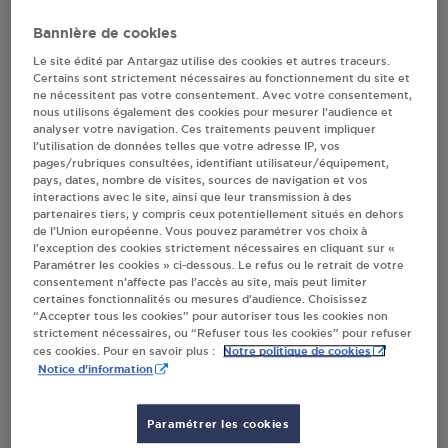
Villes
Bannière de cookies
Le site édité par Antargaz utilise des cookies et autres traceurs.
Certains sont strictement nécessaires au fonctionnement du site et
INTERMARCHE SUPER VIENNE
ne nécessitent pas votre consentement. Avec votre consentement,
nous utilisons également des cookies pour mesurer l’audience et
ZI DE LA GERE
analyser votre navigation. Ces traitements peuvent impliquer
38200
VIENNE
l’utilisation de données telles que votre adresse IP, vos
pages/rubriques consultées, identifiant utilisateur/équipement,
pays, dates, nombre de visites, sources de navigation et vos
S'Y RENDRE
interactions avec le site, ainsi que leur transmission à des
partenaires tiers, y compris ceux potentiellement situés en dehors
de l’Union européenne. Vous pouvez paramétrer vos choix à
DISTRIBUTEUR AUTOMATIQUE 24/24
l’exception des cookies strictement nécessaires en cliquant sur «
LECLERC VIENNE
Paramétrer les cookies » ci-dessous. Le refus ou le retrait de votre
consentement n’affecte pas l’accès au site, mais peut limiter
ZAC LE CROISSANT FERTILE ESTRESSIN
certaines fonctionnalités ou mesures d’audience. Choisissez
38200
VIENNE
“Accepter tous les cookies” pour autoriser tous les cookies non
strictement nécessaires, ou “Refuser tous les cookies” pour refuser
Notre politique de cookies
ces cookies. Pour en savoir plus :
S'Y RENDRE
Notice d'information
Paramétrer les cookies
CARREFOUR MARKET - GAWAVIDIS VIENNE