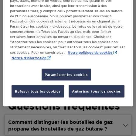
pays, dates, nombre de visites, sources de navigation et vos
interactions avec le site, ainsi que leur transmission à des
Villes
partenaires tiers, y compris ceux potentiellement situés en dehors
de l’Union européenne. Vous pouvez paramétrer vos choix à
l’exception des cookies strictement nécessaires en cliquant sur «
PASCAL CRUCHE ASSIEU
Paramétrer les cookies » ci-dessous. Le refus ou le retrait de votre
consentement n’affecte pas l’accès au site, mais peut limiter
70 RUE DE LA VAREZE
certaines fonctionnalités ou mesures d’audience. Choisissez
38150
ASSIEU
“Accepter tous les cookies” pour autoriser tous les cookies non
strictement nécessaires, ou “Refuser tous les cookies” pour refuser
Notre politique de cookies
ces cookies. Pour en savoir plus :
S'Y RENDRE
Notice d'information
Paramétrer les cookies
Refuser tous les cookies
Autoriser tous les cookies
Questions fréquentes
Comment distinguer les bouteilles de gaz
propane des bouteilles de gaz butane ?