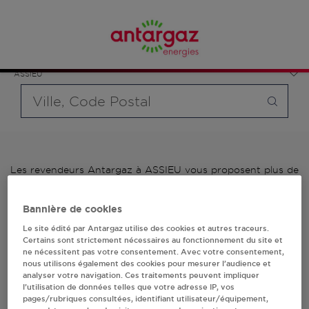
Affinez votre recherche en sélectionnant le modèle de
France
bouteille souhaité et le type de point de vente (revendeur /
Auvergne-Rhône-Alpes
distributeur automatique de bouteilles de gaz ou station GPL
Isère
carburant)
ASSIEU
Requête
Les revendeurs Antargaz à ASSIEU vous proposent plus de
700 stations-services ainsi que des distributeurs 24/24h de
bouteilles de gaz. Découvrez la liste des revendeurs
Bannière de cookies
Antargaz à ASSIEU, l'adresse, le numéro de téléphone de
votre stations GPL ou distributeurs de bouteilles de gaz.
Le site édité par Antargaz utilise des cookies et autres traceurs.
Certains sont strictement nécessaires au fonctionnement du site et
ne nécessitent pas votre consentement. Avec votre consentement,
1 revendeur(s) Antargaz
nous utilisons également des cookies pour mesurer l’audience et
analyser votre navigation. Ces traitements peuvent impliquer
à ASSIEU
l’utilisation de données telles que votre adresse IP, vos
pages/rubriques consultées, identifiant utilisateur/équipement,