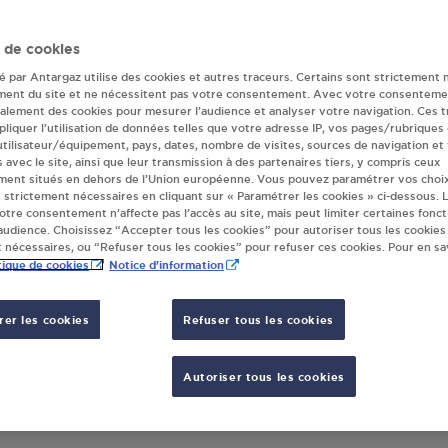
deur(s) Antargaz 
 de cookies
té par Antargaz utilise des cookies et autres traceurs. Certains sont strictement 
ment du site et ne nécessitent pas votre consentement. Avec votre consenteme
galement des cookies pour mesurer l’audience et analyser votre navigation. Ces 
REFOUR CONTACT GOVIDIS DIEMOZ
liquer l’utilisation de données telles que votre adresse IP, vos pages/rubriques
MIN DE GRANGE NEUVE
 utilisateur/équipement, pays, dates, nombre de visites, sources de navigation et
s avec le site, ainsi que leur transmission à des partenaires tiers, y compris ceux
90
DIEMOZ
ment situés en dehors de l’Union européenne. Vous pouvez paramétrer vos choix
 strictement nécessaires en cliquant sur « Paramétrer les cookies » ci-dessous. L
votre consentement n’affecte pas l’accès au site, mais peut limiter certaines fonct
S'Y RENDRE
udience. Choisissez “Accepter tous les cookies” pour autoriser tous les cookies
 nécessaires, ou “Refuser tous les cookies” pour refuser ces cookies. Pour en sav
tique de cookies
Notice d'information
er les cookies
Refuser tous les cookies
Autoriser tous les cookies