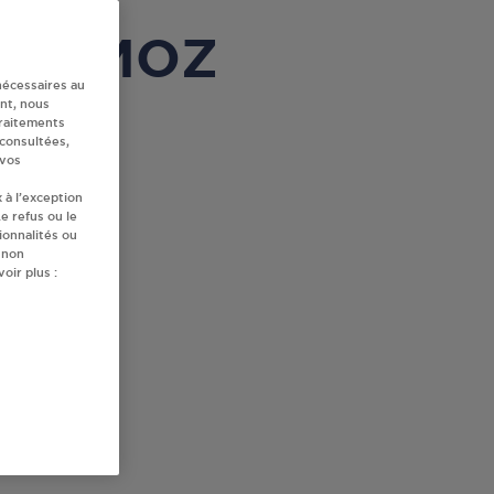
à DIEMOZ
nécessaires au
nt, nous
traitements
 consultées,
 vos
 à l’exception
e refus ou le
ionnalités ou
 non
oir plus :