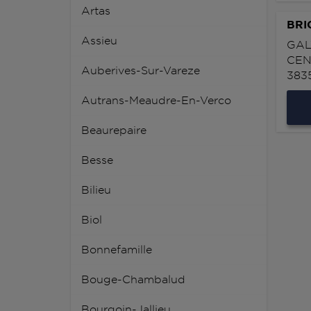
Artas
BRI
Assieu
GAL
CEN
Auberives-Sur-Vareze
383
Autrans-Meaudre-En-Verco
Beaurepaire
Besse
Bilieu
Biol
Bonnefamille
Bouge-Chambalud
Bourgoin-Jallieu