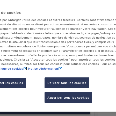
eur(s) Antargaz 
 de cookies
té par Antargaz utilise des cookies et autres traceurs. Certains sont strictement 
ment du site et ne nécessitent pas votre consentement. Avec votre consenteme
galement des cookies pour mesurer l’audience et analyser votre navigation. Ces 
TRIBUTEUR AUTOMATIQUE 24/24
GAMM 
liquer l’utilisation de données telles que votre adresse IP, vos pages/rubriques
ERMARCHE LA MURE
34 BI
 utilisateur/équipement, pays, dates, nombre de visites, sources de navigation et
TRE COMMERCIAL LA MATHEYSINE
s avec le site, ainsi que leur transmission à des partenaires tiers, y compris ceux
3835
ment situés en dehors de l’Union européenne. Vous pouvez paramétrer vos choix
50
LA MURE
 strictement nécessaires en cliquant sur « Paramétrer les cookies » ci-dessous. L
votre consentement n’affecte pas l’accès au site, mais peut limiter certaines fonct
udience. Choisissez “Accepter tous les cookies” pour autoriser tous les cookies
S'Y RENDRE
 nécessaires, ou “Refuser tous les cookies” pour refuser ces cookies. Pour en sav
tique de cookies
Notice d'information
TION GPL CARBURANT SUPER U LA
NETTO
RE
er les cookies
Refuser tous les cookies
11 RU
NUE DU DOCTEUR TAGNARD
3835
50
LA MURE
Autoriser tous les cookies
S'Y RENDRE