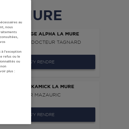
à LA MURE
nécessaires au
nt, nous
traitements
VERT VILLAGE ALPHA LA MURE
 consultées,
S AVENUE DU DOCTEUR TAGNARD
 vos
0
LA MURE
 à l’exception
e refus ou le
ionnalités ou
S'Y RENDRE
 non
oir plus :
 - SAS FRANKAMICK LA MURE
E DU DOCTEUR MAZAURIC
0
LA MURE
S'Y RENDRE