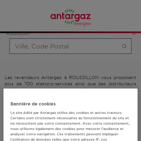
Affinez votre recherche en sélectionnant le modèle de
France
bouteille souhaité et le type de point de vente (revendeur /
Provence-Alpes-Côte d'Azur
distributeur automatique de bouteilles de gaz ou station GPL
Vaucluse
carburant)
ROUSSILLON
Requête
Les revendeurs Antargaz à ROUSSILLON vous proposent
plus de 700 stations-services ainsi que des distributeurs
24/24h de bouteilles de gaz. Découvrez la liste des
revendeurs Antargaz à ROUSSILLON, l'adresse, le numéro
de téléphone de votre stations GPL ou distributeurs de
Bannière de cookies
bouteilles de gaz.
Le site édité par Antargaz utilise des cookies et autres traceurs.
Certains sont strictement nécessaires au fonctionnement du site et
2 revendeur(s) Antargaz
ne nécessitent pas votre consentement. Avec votre consentement,
nous utilisons également des cookies pour mesurer l’audience et
analyser votre navigation. Ces traitements peuvent impliquer
à ROUSSILLON
l’utilisation de données telles que votre adresse IP, vos