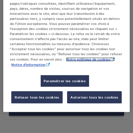
pages/rubriques consultées, identifiant utilisateur/équipement,
pays, dates, nombre de visites, sources de navigation et vos
interactions avec le site, ainsi que leur transmission à des
Villes
partenaires tiers, y compris ceux potentiellement situés en dehors
de l’Union européenne. Vous pouvez paramétrer vos choix à
l’exception des cookies strictement nécessaires en cliquant sur «
VIVAL - SARL 2 BAS ROUSSILLON
Paramétrer les cookies » ci-dessous. Le refus ou le retrait de votre
consentement n’affecte pas l’accès au site, mais peut limiter
113 AVENUE DE LA BURLIERE
certaines fonctionnalités ou mesures d’audience. Choisissez
84220
ROUSSILLON
“Accepter tous les cookies” pour autoriser tous les cookies non
strictement nécessaires, ou “Refuser tous les cookies” pour refuser
Notre politique de cookies
ces cookies. Pour en savoir plus :
S'Y RENDRE
Notice d'information
PROXI SCLH ROUSSILLON
Paramétrer les cookies
3 GRANDE RUE
38150
ROUSSILLON
Refuser tous les cookies
Autoriser tous les cookies
S'Y RENDRE