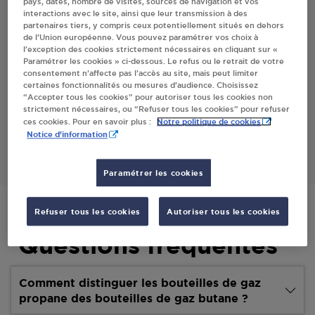
pays, dates, nombre de visites, sources de navigation et vos
interactions avec le site, ainsi que leur transmission à des
Villes
partenaires tiers, y compris ceux potentiellement situés en dehors
de l’Union européenne. Vous pouvez paramétrer vos choix à
l’exception des cookies strictement nécessaires en cliquant sur «
LISAPL - ESPACE JARDIN SABLET
Paramétrer les cookies » ci-dessous. Le refus ou le retrait de votre
consentement n’affecte pas l’accès au site, mais peut limiter
89 , CHEMIN DE CAIRANNE
certaines fonctionnalités ou mesures d’audience. Choisissez
84110
SABLET
“Accepter tous les cookies” pour autoriser tous les cookies non
strictement nécessaires, ou “Refuser tous les cookies” pour refuser
Notre politique de cookies
ces cookies. Pour en savoir plus :
S'Y RENDRE
Notice d'information
Paramétrer les cookies
Refuser tous les cookies
Autoriser tous les cookies
Questions fréquentes
Comment distinguer les bouteilles de gaz
propane des bouteilles de gaz butane ?