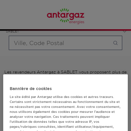
Affinez votre recherche en sélectionnant le modèle de
France
bouteille souhaité et le type de point de vente (revendeur /
Provence-Alpes-Côte d'Azur
distributeur automatique de bouteilles de gaz ou station GPL
Vaucluse
carburant)
SABLET
Requête
Les revendeurs Antargaz à SABLET vous proposent plus de
700 stations-services ainsi que des distributeurs 24/24h de
bouteilles de gaz. Découvrez la liste des revendeurs
Bannière de cookies
Antargaz à SABLET, l'adresse, le numéro de téléphone de
votre stations GPL ou distributeurs de bouteilles de gaz.
Le site édité par Antargaz utilise des cookies et autres traceurs.
Certains sont strictement nécessaires au fonctionnement du site et
ne nécessitent pas votre consentement. Avec votre consentement,
1 revendeur(s) Antargaz
nous utilisons également des cookies pour mesurer l’audience et
analyser votre navigation. Ces traitements peuvent impliquer
à SABLET
l’utilisation de données telles que votre adresse IP, vos
pages/rubriques consultées, identifiant utilisateur/équipement,