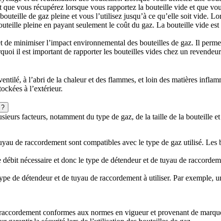
 que vous récupérez lorsque vous rapportez la bouteille vide et que vou
outeille de gaz pleine et vous l’utilisez jusqu’à ce qu’elle soit vide. 
eille pleine en payant seulement le coût du gaz. La bouteille vide est 
 de minimiser l’impact environnemental des bouteilles de gaz. Il permet 
i il est important de rapporter les bouteilles vides chez un revendeur ag
entilé, à l’abri de la chaleur et des flammes, et loin des matières infla
ockées à l’extérieur.
 ?
ieurs facteurs, notamment du type de gaz, de la taille de la bouteille et
 tuyau de raccordement sont compatibles avec le type de gaz utilisé. Les 
e le débit nécessaire et donc le type de détendeur et de tuyau de raccordem
e type de détendeur et de tuyau de raccordement à utiliser. Par exemple
raccordement conformes aux normes en vigueur et provenant de marques 