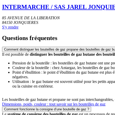
INTERMARCHE / SAS JAREL JONQUI
85 AVENUE DE LA LIBERATION
84150
JONQUIERES
S'y rendre
Questions fréquentes
Comment distinguer les bouteilles de gaz propane des bouteilles de gaz b
Il est possible de
distinguer les bouteilles de gaz butane des boutei
Pression de la bouteille : les bouteilles de gaz butane ont une p
Couleur de la bouteille : chez Antargaz, les bouteilles de gaz b
Point d’ébullition : le point d’ébullition du gaz butane est plus
négatives.
Utilisation : le gaz butane est souvent utilisé pour les petits a
ou la cuisine en extérieur.
Les bouteilles de gaz butane et propane ne sont pas interchangeables, c
Dimensions, poids, couleur : tout savoir sur les bouteilles de gaz
Comment fonctionne la consigne d’une bouteille de gaz ?
Le
système de consigne des bouteilles de gaz
est un processus de rec