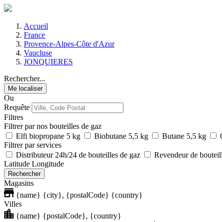
Accueil
France
Provence-Alpes-Côte d'Azur
Vaucluse
JONQUIERES
Rechercher...
Me localiser
Ou
Requête
Filtres
Filtrer par nos bouteilles de gaz
Elfi biopropane 5 kg
Biobutane 5,5 kg
Butane 5,5 kg
Filtrer par services
Distributeur 24h/24 de bouteilles de gaz
Revendeur de bouteil
Latitude
Longitude
Rechercher
Magasins
{name}
{city}, {postalCode} {country}
Villes
{name}
{postalCode}, {country}