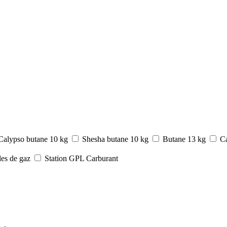
Calypso butane 10 kg
Shesha butane 10 kg
Butane 13 kg
Ca
les de gaz
Station GPL Carburant