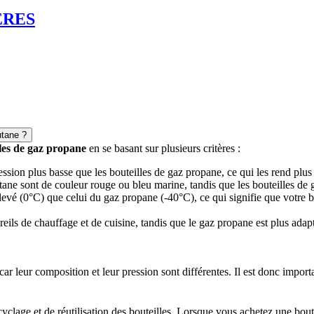
ERES
utane ?
lles de gaz propane
en se basant sur plusieurs critères :
ression plus basse que les bouteilles de gaz propane, ce qui les rend plus
utane sont de couleur rouge ou bleu marine, tandis que les bouteilles de 
 élevé (0°C) que celui du gaz propane (-40°C), ce qui signifie que votre
ppareils de chauffage et de cuisine, tandis que le gaz propane est plus a
ar leur composition et leur pression sont différentes. Il est donc import
yclage et de réutilisation des bouteilles. Lorsque vous achetez une bou