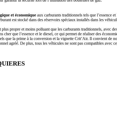
garantir la sécurité lors de l’utilisation des bouteilles de gaz.
logique et économique
aux carburants traditionnels tels que l’essence et
urant est stocké dans des réservoirs spéciaux installés dans les véhicule
st plus propre et moins polluant que les carburants traditionnels, avec 
s cher que l’essence et le diesel, ce qui permet de réaliser des économi
ls que la prime à la conversion et la vignette Crit’Air. Il convient de 
onnel agréé. De plus, tous les véhicules ne sont pas compatibles avec ce 
NQUIERES