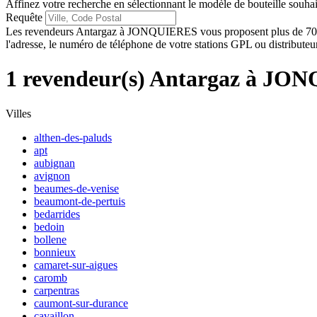
Affinez votre recherche en sélectionnant le modèle de bouteille souhai
Requête
Les revendeurs Antargaz à JONQUIERES vous proposent plus de 700 st
l'adresse, le numéro de téléphone de votre stations GPL ou distributeur
1 revendeur(s) Antargaz à J
Villes
althen-des-paluds
apt
aubignan
avignon
beaumes-de-venise
beaumont-de-pertuis
bedarrides
bedoin
bollene
bonnieux
camaret-sur-aigues
caromb
carpentras
caumont-sur-durance
cavaillon