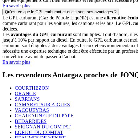
que les équipements sont bien entretenus et remplacés si nécessaire pour 
En savoir plus
Qu’est-ce que le GPL carburant et quels sont ses avantages ?
Le GPL carburant (Gaz de Pétrole Liquéfié) est une
alternative éco
comme carburant pour les voitures, les camions et les bus. Le GPL carb
dédiées.
Les
avantages du GPL carburant
sont multiples. Tout d’abord, il e
jusqu’à 10% par rapport au diesel. En outre, le GPL carburant est moin
carburant sont éligibles à des avantages fiscaux et environnementaux te
nécessite une expertise technique et doit être effectuée par un professi
son véhicule avant de passer à l’achat.
En savoir plus
Les revendeurs Antargaz proches de JO
COURTHEZON
ORANGE
SARRIANS
CAMARET SUR AIGUES
VACQUEYRAS
CHATEAUNEUF DU PAPE
BEDARRIDES
SERIGNAN DU COMTAT
LORIOL DU COMTAT
BEAUMES DE VENISE