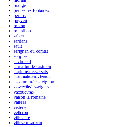
mornas
orange
pernes-les-fontaines
pertuis
puyvert
robion
roussillon
sablet
sarrians
sault
serignan-du-comtat
sorgues
st-christol
st-martin-de-castillon
st-pierre-de-vassols
st-romain-en-viennois
st-saturnin-les-avignon
ste-cecile-les-vignes
vacqueyras
vaison-la-romaine
valreas
vedene
velleron
villelaure
villes-sur-auzon