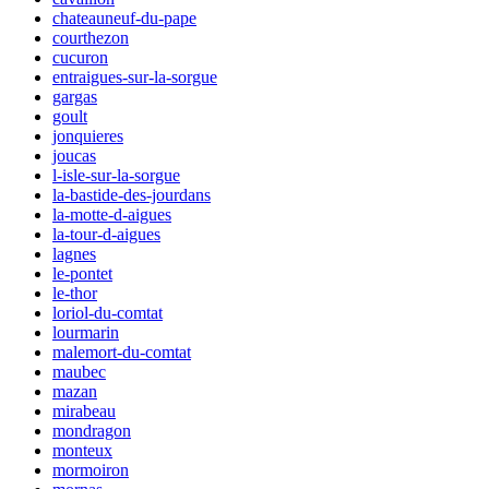
chateauneuf-du-pape
courthezon
cucuron
entraigues-sur-la-sorgue
gargas
goult
jonquieres
joucas
l-isle-sur-la-sorgue
la-bastide-des-jourdans
la-motte-d-aigues
la-tour-d-aigues
lagnes
le-pontet
le-thor
loriol-du-comtat
lourmarin
malemort-du-comtat
maubec
mazan
mirabeau
mondragon
monteux
mormoiron