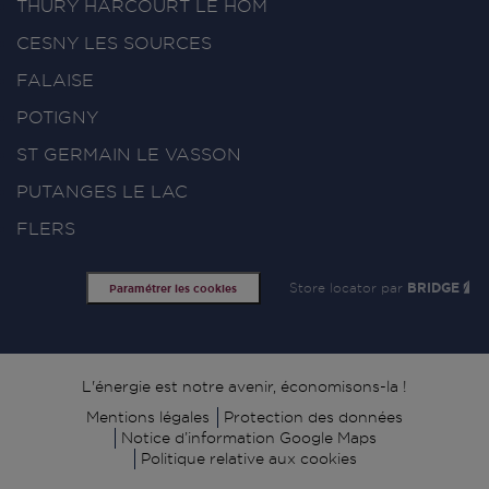
THURY HARCOURT LE HOM
CESNY LES SOURCES
FALAISE
POTIGNY
ST GERMAIN LE VASSON
PUTANGES LE LAC
FLERS
Store locator par
BRIDGE
Paramétrer les cookies
Signature
L'énergie est notre avenir, économisons-la !
Mentions légales
Protection des données
Notice d’information Google Maps
Politique relative aux cookies