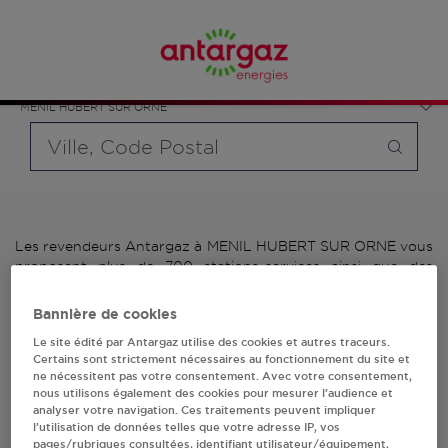
Affinez votre recherche en sélectionnant le modèle de
France
bouteille souhaité et le type de point de vente (revendeur /
Normandie
distributeur automatique de bouteilles de gaz ou station GPL
Orne
carburant)
MENIL HUBERT SUR ORNE
Requête
Les revendeurs Antargaz à MENIL HUBERT SUR ORNE vous
proposent plus de 700 stations-services ainsi que des
distributeurs 24/24h de bouteilles de gaz. Découvrez la liste
des revendeurs Antargaz à MENIL HUBERT SUR ORNE,
Bannière de cookies
l'adresse, le numéro de téléphone de votre stations GPL ou
Le site édité par Antargaz utilise des cookies et autres traceurs.
distributeurs de bouteilles de gaz.
Certains sont strictement nécessaires au fonctionnement du site et
ne nécessitent pas votre consentement. Avec votre consentement,
1 revendeur(s) Antargaz
nous utilisons également des cookies pour mesurer l’audience et
analyser votre navigation. Ces traitements peuvent impliquer
à MENIL HUBERT SUR
l’utilisation de données telles que votre adresse IP, vos
pages/rubriques consultées, identifiant utilisateur/équipement,