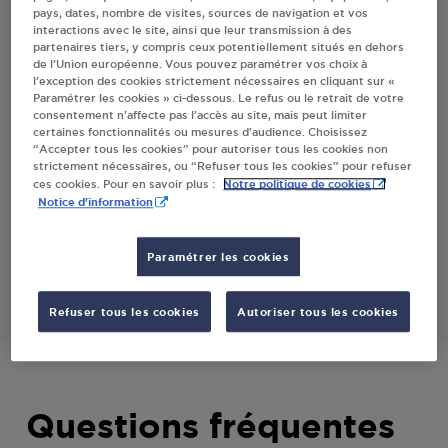
pays, dates, nombre de visites, sources de navigation et vos
ORNE
interactions avec le site, ainsi que leur transmission à des
partenaires tiers, y compris ceux potentiellement situés en dehors
de l’Union européenne. Vous pouvez paramétrer vos choix à
l’exception des cookies strictement nécessaires en cliquant sur «
Villes
Paramétrer les cookies » ci-dessous. Le refus ou le retrait de votre
consentement n’affecte pas l’accès au site, mais peut limiter
certaines fonctionnalités ou mesures d’audience. Choisissez
GARAGE LUCAS SARL MENIL HUBERT SUR
“Accepter tous les cookies” pour autoriser tous les cookies non
ORNE
strictement nécessaires, ou “Refuser tous les cookies” pour refuser
Notre politique de cookies
ces cookies. Pour en savoir plus :
LIEU DIT LA CAUNIERE
Notice d'information
61430
MENIL HUBERT SUR ORNE
Paramétrer les cookies
S'Y RENDRE
Refuser tous les cookies
Autoriser tous les cookies
Questions fréquentes