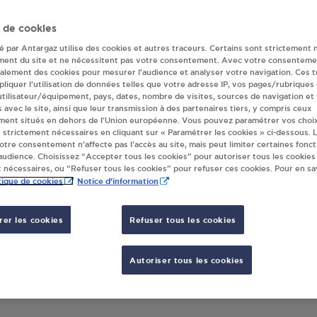
ur(s) Antargaz à
 de cookies
té par Antargaz utilise des cookies et autres traceurs. Certains sont strictement 
ment du site et ne nécessitent pas votre consentement. Avec votre consenteme
galement des cookies pour mesurer l’audience et analyser votre navigation. Ces 
ECO CARROUGES
COCC
liquer l’utilisation de données telles que votre adresse IP, vos pages/rubriques
 utilisateur/équipement, pays, dates, nombre de visites, sources de navigation et
AVENUE DU MARECHAL LECLERC
6 RUE
s avec le site, ainsi que leur transmission à des partenaires tiers, y compris ceux
20
CARROUGES
61320
ment situés en dehors de l’Union européenne. Vous pouvez paramétrer vos choix
 strictement nécessaires en cliquant sur « Paramétrer les cookies » ci-dessous. L
votre consentement n’affecte pas l’accès au site, mais peut limiter certaines fonct
S'Y RENDRE
udience. Choisissez “Accepter tous les cookies” pour autoriser tous les cookies
 nécessaires, ou “Refuser tous les cookies” pour refuser ces cookies. Pour en sav
tique de cookies
Notice d'information
er les cookies
Refuser tous les cookies
Autoriser tous les cookies