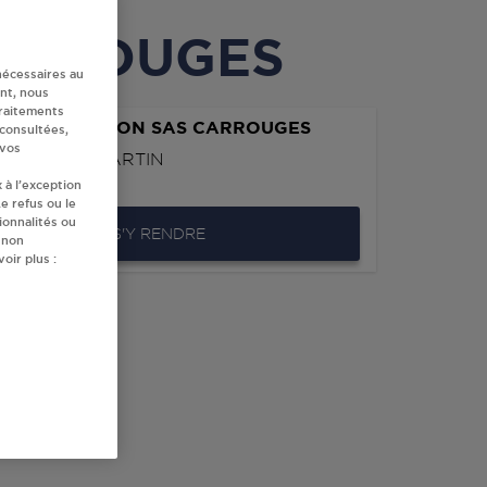
 CARROUGES
nécessaires au
nt, nous
traitements
IMARKET SIMON SAS CARROUGES
 consultées,
 vos
 DE SAINT MARTIN
CARROUGES
 à l’exception
e refus ou le
ionnalités ou
S'Y RENDRE
 non
oir plus :