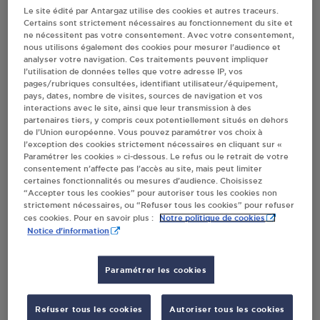
Le site édité par Antargaz utilise des cookies et autres traceurs.
Villes
Certains sont strictement nécessaires au fonctionnement du site et
ne nécessitent pas votre consentement. Avec votre consentement,
nous utilisons également des cookies pour mesurer l’audience et
analyser votre navigation. Ces traitements peuvent impliquer
LA MAISON POINT VERT ARGENTAN
l’utilisation de données telles que votre adresse IP, vos
ZONE DE BEAULIEU ROUTE DE GOULET
pages/rubriques consultées, identifiant utilisateur/équipement,
pays, dates, nombre de visites, sources de navigation et vos
61200
ARGENTAN
interactions avec le site, ainsi que leur transmission à des
partenaires tiers, y compris ceux potentiellement situés en dehors
S'Y RENDRE
de l’Union européenne. Vous pouvez paramétrer vos choix à
l’exception des cookies strictement nécessaires en cliquant sur «
Paramétrer les cookies » ci-dessous. Le refus ou le retrait de votre
consentement n’affecte pas l’accès au site, mais peut limiter
DISTRIBUTEUR AUTOMATIQUE 24/24
certaines fonctionnalités ou mesures d’audience. Choisissez
INTERMARCHE ARGENTAN
“Accepter tous les cookies” pour autoriser tous les cookies non
strictement nécessaires, ou “Refuser tous les cookies” pour refuser
AVENUE DE LA 2EME DB
Notre politique de cookies
ces cookies. Pour en savoir plus :
61200
ARGENTAN
Notice d'information
S'Y RENDRE
Paramétrer les cookies
CARREFOUR MARKET ARGENTAN
Refuser tous les cookies
Autoriser tous les cookies