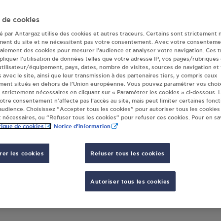
s) Antargaz à PAS
 de cookies
té par Antargaz utilise des cookies et autres traceurs. Certains sont strictement 
ment du site et ne nécessitent pas votre consentement. Avec votre consenteme
galement des cookies pour mesurer l’audience et analyser votre navigation. Ces 
NE SAS PASSAIS VILLAGES
liquer l’utilisation de données telles que votre adresse IP, vos pages/rubriques
 utilisateur/équipement, pays, dates, nombre de visites, sources de navigation et
 DE LA ZI
s avec le site, ainsi que leur transmission à des partenaires tiers, y compris ceux
50
PASSAIS VILLAGES
ment situés en dehors de l’Union européenne. Vous pouvez paramétrer vos choix
 strictement nécessaires en cliquant sur « Paramétrer les cookies » ci-dessous. L
votre consentement n’affecte pas l’accès au site, mais peut limiter certaines fonct
S'Y RENDRE
udience. Choisissez “Accepter tous les cookies” pour autoriser tous les cookies
 nécessaires, ou “Refuser tous les cookies” pour refuser ces cookies. Pour en sav
tique de cookies
Notice d'information
er les cookies
Refuser tous les cookies
Autoriser tous les cookies