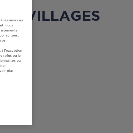
SAIS VILLAGES
nécessaires au
nt, nous
traitements
 consultées,
 vos
 à l’exception
e refus ou le
ionnalités ou
 non
oir plus :